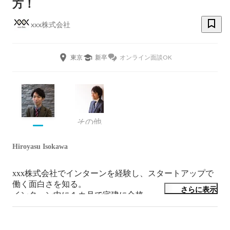
方！
xxx株式会社
東京
新卒
オンライン面談OK
その他
Hiroyasu Isokawa
xxx株式会社でインターンを経験し、スタートアップで
働く面白さを知る。

さらに表示
インターン中に１カ月で宅建に合格。

入社後、半年で事業部リーダーに昇格。

学生時代は主にバンド活動をしていた。