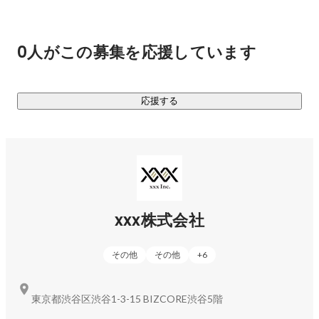
り生まれ変わらせるサービスです。

弊社では、リノベーションにより新規で旅館業許可を取得す
るワンストップサービスを行っています。

0人がこの募集を応援しています
外国人観光客の増加に伴い需要が急増している状況と、別事
業部が提供するセルフチェックインシステム「ホテルスマー
ト」との親和性の高さから、さらなる成長が期待されるサー
応援する
ビスです。

ーーオフィスデザインーー

経営課題を解決する内装提案を武器に、物件選びから工事ま
でワンストップでお手伝いします。

住宅で培った経験を基に、トータルコストがリーズナブルで
オリジナリティーのあるオフィス空間をつくる仕事です。お
xxx株式会社
客様ごとにオーダーメイドでご提案をします。
その他
その他
+
6
東京都渋谷区渋谷1-3-15 BIZCORE渋谷5階