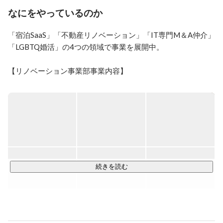
なにをやっているのか
「宿泊SaaS」「不動産リノベーション」「IT専門M＆A仲介」
「LGBTQ婚活」の4つの領域で事業を展開中。

【リノベーション事業部事業内容】

リノベーション事業部では以下3つの領域のリノベーションを
扱っています。

ーー法人向け住宅リノベーションーー

物件老朽化や空室問題が叫ばれる昨今、古くなった物件をリ
ノベーションにより再生して市場に流通させる不動産会社向
けのサービスです。

創業10年で約600物件以上の施工実績から、費用対効果のよ
続きを読む
い、より価値のある物件のご提案を強みにしています。

ーー旅館業×リノベーションーー

空き家や相続物件などを宿泊施設としてリノベーションによ