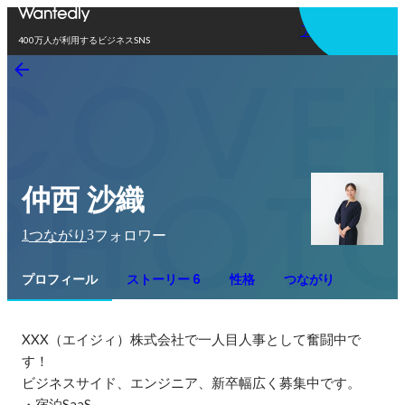
アプリを使う
400万人が利用するビジネスSNS
仲西 沙織
1
3
つながり
フォロワー
プロフィール
ストーリー 6
性格
つながり
XXX（エイジィ）株式会社で一人目人事として奮闘中で
す！

ビジネスサイド、エンジニア、新卒幅広く募集中です。

・宿泊SaaS
