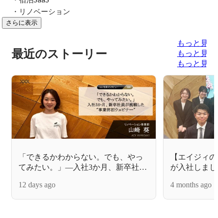
・リノベーション
さらに表示
もっと見る
最近のストーリー
もっと見る
もっと見る
「できるかわからない。でも、やっ
【エイジィの
てみたい。」―入社3か月、新卒社員
が入社しまし
が挑戦した"事業部初ウェビナー"
12 days ago
4 months ago