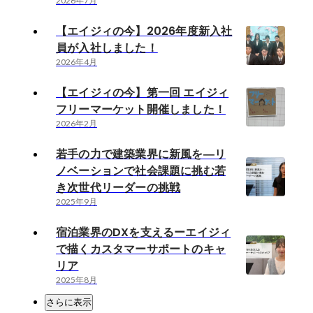
2026年7月
【エイジィの今】2026年度新入社
員が入社しました！
2026年4月
【エイジィの今】第一回 エイジィ
フリーマーケット開催しました！
2026年2月
若手の力で建築業界に新風を―リ
ノベーションで社会課題に挑む若
き次世代リーダーの挑戦
2025年9月
宿泊業界のDXを支えるーエイジィ
で描くカスタマーサポートのキャ
リア
2025年8月
さらに表示