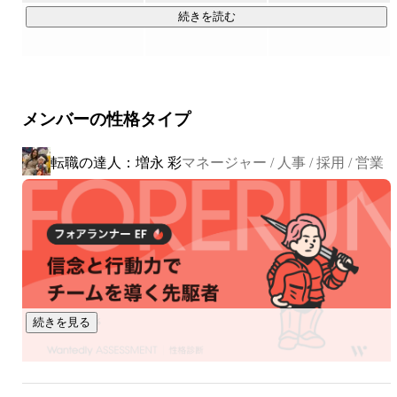
　 課題解決型のWebアプリケーション開発事業を展開してい
続きを読む
ます。

◇ 地方創生事業

　 新潟県・佐渡市の地方自治体と協業し、

メンバーの性格タイプ
　 佐渡島でのWebエンジニア雇用の創出と、佐渡島島内のDX
推進をしています。

転職の達人：増永 彩
マネージャー / 人事 / 採用 / 営業
◇ エンジニア教育事業

　 社内研修制度「PRUMアカデミー」で培ったノウハウを活
かして、

　 個人向け・法人向けに実践的なプログラミングスクールを
提供しています。
続きを見る