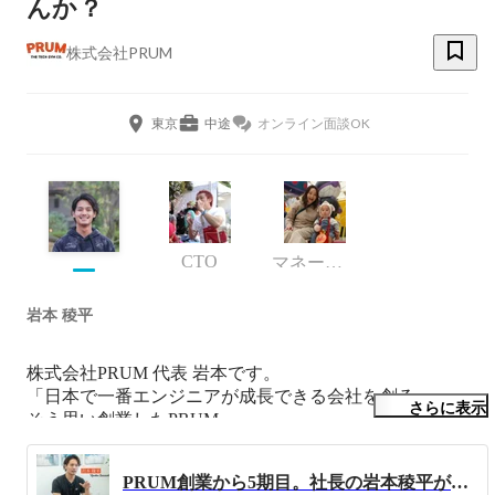
んか？
株式会社PRUM
東京
中途
オンライン面談OK
CTO
マネージャー / 人事 / 採用 / 営業
岩本 稜平
株式会社PRUM 代表 岩本です。

「日本で一番エンジニアが成長できる会社を創る」

さらに表示
そう思い創業したPRUM。

今やビジョンに共感してくれて、たくさんのメンバーが集
PRUM創業から5期目。社長の岩本稜平が今考えていること
まってくれています。
