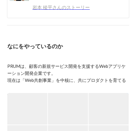
この会社は、日本を代表するとんでもない会社になりま
岩本 稜平さんのストーリー
す。間違いなくなります。

今なら任せられる、その中心となれる役割がたくさんあり
ます。

スタートアップ第二創業メンバーとして、想いを持った方
からのご応募お待ちしています！

なにをやっているのか
--

2014年 エンジニアとしてキャリアスタート。

2016年 ヤフー株式会社入社。ヤフオク決済プラットフォ
PRUMは、顧客の新規サービス開発を支援するWebアプリケ
ームの開発統括。

ーション開発企業です。

2018年 世界一周のため退職。独立。

現在は「Web共創事業」を中核に、共にプロダクトを育てる
2019年 株式会社PRUM創業、代表取締役就任。
開発スタイルを展開しています。

数年後の上場を見据え、複数事業の柱で、さらなる成長を目
指しています！

◇ Web共創事業（SES）

　 顧客とWebサービスを共創するという想いのもと、
