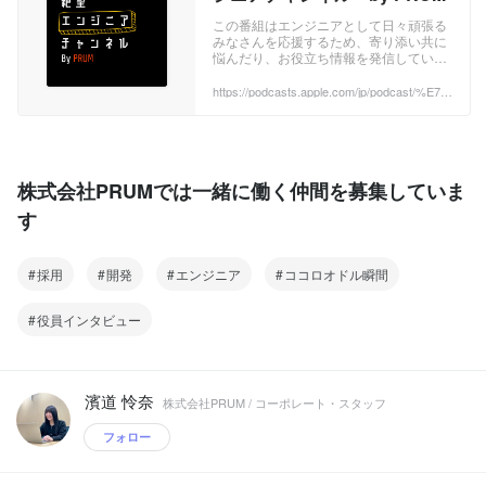
この番組はエンジニアとして日々頑張る
みなさんを応援するため、寄り添い共に
悩んだり、お役立ち情報を発信していき
ます。 ホストは「日本で1番エンジニア
が成長できる会社」を目指している、株
https://podcasts.apple.com/jp/podcast/%E7%
B5%B6%E6%9C%9B%E3%82%A8%E3%8
式会社PRUM代表の岩本です。 彼自身も
3%B3%E3%82%B8%E3%83%8B%E3%82%
元大手企業のエンジニアであり、新人時
A2%E3%83%81%E3%83%A3%E3%83%B
代は思うように成長ができず「絶望」を
3%E3%83%8D%E3%83%AB-by-prum/id167
感じたことも。 「エンジニアに向いてい
4720359
ないのかな？」 「悩んでいるのって、自
株式会社PRUMでは一緒に働く仲間を募集していま
分だけ？」 ...
す
採用
開発
エンジニア
ココロオドル瞬間
役員インタビュー
濱道 怜奈
株式会社PRUM / コーポレート・スタッフ
フォロー