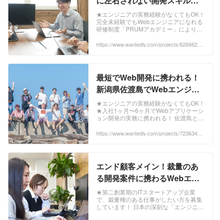
に左右されない開発スキルを
身に着けませんか？？ - 株式会
★エンジニアの実務経験がなくてもOK！
完全未経験でもWebエンジニアになれる
社PRUMのWebエンジニアの
研修制度「PRUMアカデミー」により、
採用 - Wantedly
実務経験がなくてもWe...
https://www.wantedly.com/projects/626662?p
ost_id=866296&post_location=in_content
最短でWeb開発に携われる！
新潟県佐渡島でWebエンジニ
アに挑戦できます！ - 株式会社
★エンジニアの実務経験がなくてもOK！
★入社1ヶ月〜6ヶ月でWebアプリケーシ
PRUMのWebエンジニアの採
ョン開発の実務に携われる！ 佐渡島とい
用 - Wantedly
う新潟県の離島で、W...
https://www.wantedly.com/projects/723634?p
ost_id=866296&post_location=in_content
エンド顧客メイン！裁量のあ
る開発案件に携わるWebエン
ジニアを募集！！ - 株式会社
★第二創業期のITスタートアップ企業
で、裁量権のある仕事がしたい方を募集
PRUMのWebエンジニアの採
しています！ 日本の深刻な「エンジニア
用 - Wantedly
不足」を解決するために、エン...