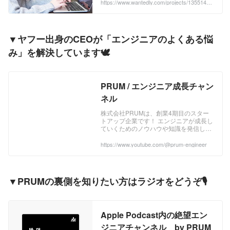
https://www.wantedly.com/projects/1355143?
post_id=866296&post_location=in_content
▼ヤフー出身のCEOが「エンジニアのよくある悩
み」を解決しています🕊️
PRUM / エンジニア成長チャン
ネル
株式会社PRUMは、創業4期目のスター
トアップ企業です！ エンジニアが成長し
ていくためのノウハウや知識を発信して
います！ また当社では、現在Webエンジ
ニアを積極的に採用しています！ 実務経
https://www.youtube.com/@prum-engineer
験は問いませんので、ご興味のある方は
お気軽にご応募ください！ ▼採用TOPペ
ージ https://prum.jp/recruit/ ▼株式会社
PRUMについて ...
▼PRUMの裏側を知りたい方はラジオをどうぞ🎙️
‎Apple Podcast内の絶望エン
ジニアチャンネル by PRUM