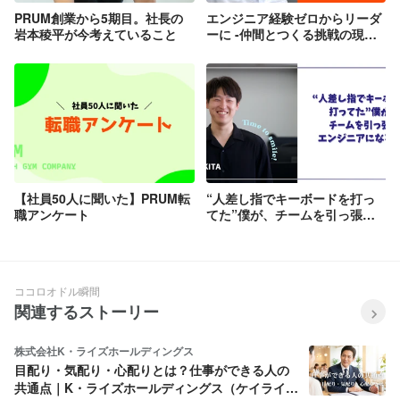
PRUM創業から5期目。社長の
エンジニア経験ゼロからリーダ
岩本稜平が今考えていること
ーに -仲間とつくる挑戦の現在
地-
【社員50人に聞いた】PRUM転
“人差し指でキーボードを打っ
職アンケート
てた”僕が、チームを引っ張る
エンジニアになるまで
ココロオドル瞬間
関連するストーリー
株式会社K・ライズホールディングス
目配り・気配り・心配りとは？仕事ができる人の
共通点｜K・ライズホールディングス（ケイライ