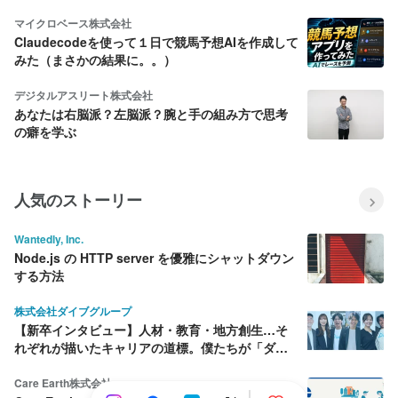
ズ)
マイクロベース株式会社
Claudecodeを使って１日で競馬予想AIを作成して
みた（まさかの結果に。。）
デジタルアスリート株式会社
あなたは右脳派？左脳派？腕と手の組み方で思考
の癖を学ぶ
人気のストーリー
Wantedly, Inc.
Node.js の HTTP server を優雅にシャットダウン
する方法
株式会社ダイブグループ
【新卒インタビュー】人材・教育・地方創生…そ
れぞれが描いたキャリアの道標。僕たちが「ダイ
ブ」を選んだ理由
Care Earth株式会社