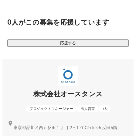
シニアDX戦略の立案と実行を支援しています。 

■ニュースリリース 

0人がこの募集を応援しています
日経新聞、ワールドビジネスサテライト等、100件以上メデ
ィア露出しています。 ・メディカルノートCEO梅田氏、ギフ
ティCEO鈴木氏 等からの資金調達を実施 ・テレビ東京「池上
応援する
彰vsニッポンの社長100人大集結SP」「特命！池上ベンチャ
株式会社オースタンス
プロジェクトマネージャー
法人営業
+
8
東京都品川区西五反田１丁目２−１０ Circles五反田6階