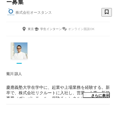
ー募集
株式会社オースタンス
東京
学生インターン
オンライン面談OK
菊川 諒人
慶應義塾大学在学中に、起業や上場業務を経験する。新
卒で、株式会社リクルートに入社し、営業・人事・新規
さらに表示
事業（ポンパレモール・保険チャンネル）を経験した
後、2015年に株式会社オースタンスを設立。日本最大の
シニアSNS「趣味人倶楽部」の運営、シニアDX戦略の