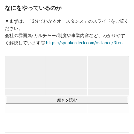
なにをやっているのか
▼まずは、「3分でわかるオースタンス」のスライドをご覧く
ださい。 

会社の雰囲気/カルチャー/制度や事業内容など、わかりやす
く解説しています◎ 
https://speakerdeck.com/ostance/3fen-
dewakaruzhu-shi-hui-she-osutansu-c76d3ea3-8f54-4f23-
8270-37c55872066d
オースタンスは国内最大級のシニア向けSNS『趣味人倶楽
部』（しゅみーとくらぶ）を運営するとともに、大手企業を
中心にシニア事業を展開される数多くの企業様へ事業開発支
援を一気通貫で支援しています。

■シニアDX推進サービス 
続きを読む
https://ostance.com/smcb/consulting/
趣味人倶楽部の会員39万人のデータベース、シニア特有
の"UIUX"や"マーケティング"の知見を活用することで、ライフ
スタイル領域を中心に、法人、官公庁や地方自治体向けに、