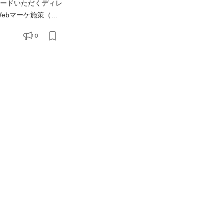
リードいただくディレ
制作メンバー（デザイ
0
ル設計等）の企画・実