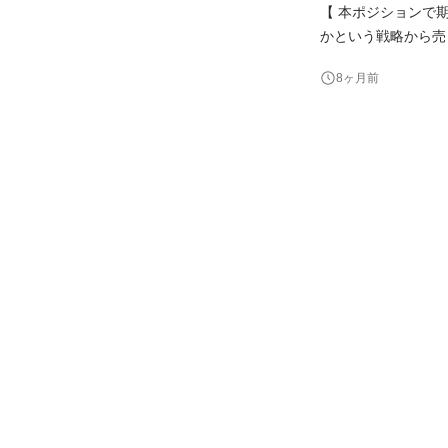
【 本ポジションで
かという戦略から売
つ、主に実行部分を担当いただきます。 【仕事内容】 
8ヶ月前
サービス（事業開発
事。