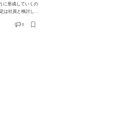
ように形成していくの
定は社員と検討しつ
0
合わせを目指す仕