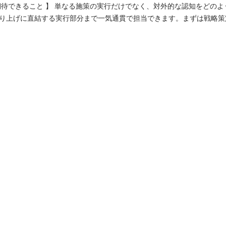
期待できること 】 単なる施策の実行だけでなく、対外的な認知をどの
り上げに直結する実行部分まで一気通貫で担当できます。まずは戦略策
シニアビジネスを実行している大企業向けに、弊社B2B
/マーケティング支援）の認知度を高めて年間1000社のリード・お問い