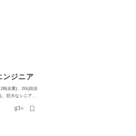
エンジニア
(企業)、2G(自治
健康
0
に、日常の『楽しみ』