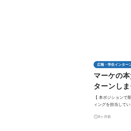
広報・学生インター
マーケの本
ターンしま
【 本ポジションで
ィングを担当してい
社のブランディング
8ヶ月前
現時点での実力に関