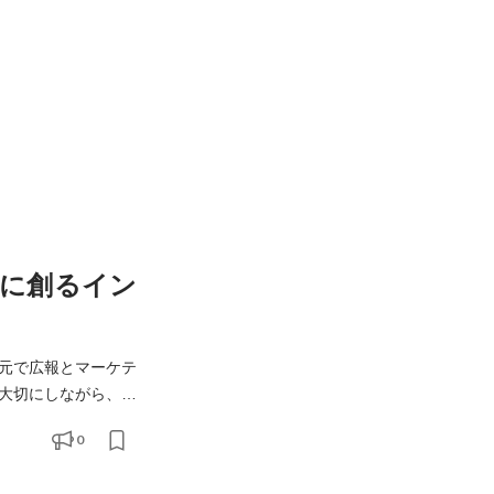
に創るイン
の元で広報とマーケテ
大切にしながら、自
。 オースタンスは、
0
以下ですが、その他