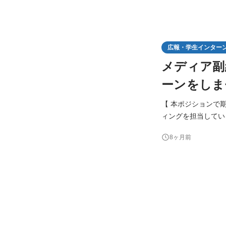
広報・学生インター
メディア副
ーンをしま
【 本ポジションで
ィングを担当してい
ウンドメディアを1
8ヶ月前
ただきます。 オー
募