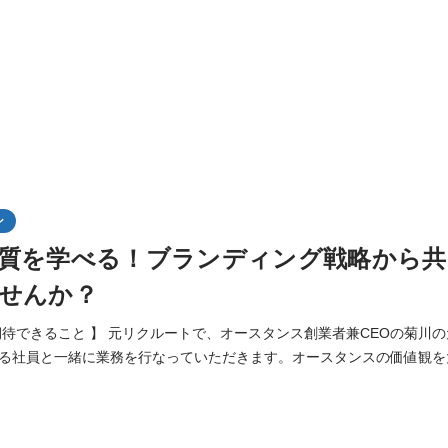
ン
質を学べる！ブランディング戦略から共
せんか？
期待できること 】 元リクルートで、オースタンス創業者兼CEOの菊川
る社員と一緒に業務を行なっていただきます。オースタンスの価値観を
からマーケティングの戦略まで一緒に考え、実行推進していただきます
係なく、裁量がある仕事が任せられる環境があります。主な募集領域は