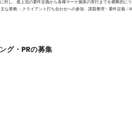
課題に対し、最上流の要件定義から各種マーケ施策の実行までを横断的に
広
クセス解析など）の企画立案と改善提案 - LP制作やサイト改善における
の進行管理/ディレクション - CRM施策（LINE構築、ステップメー
ング・PRの募集