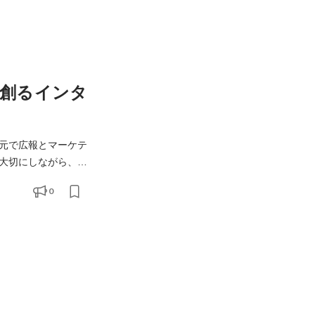
創るインタ
の元で広報とマーケテ
大切にしながら、オ
実行まで推進してい
0
環境があります。主な