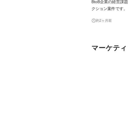
BtoB企業の経営
クション案件です。 主な業務: - クライアント打ち合わせへの参加、課題整理・要件定義 - Webマーケ施策（
告運用、SEO、ア
約2ヶ月前
ナー・エンジニア等）
行 - プロジ
マーケティ