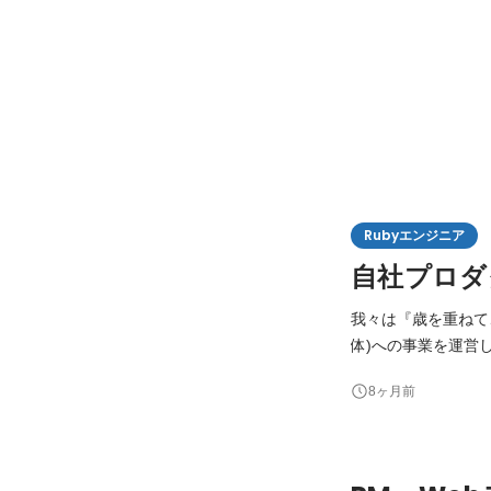
Rubyエンジニア
自社プロダ
我々は『歳を重ねて、
体)への事業を運営しています。 人口も増え(2人に1人が50歳以上)
市場。 一方で、介護医
8ヶ月前
寿命延伸をミッショ
を届けて