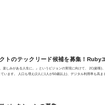
クトのテックリード候補を募集！Ruby
楽しみがある人生に。』というビジョンの実現に向けて、 2C(顧客)、2B
、デジタル利用率も高まる、巨大なシニアDX
療費増大、QOL低下、地域格差…といった社会課題が山積しています。 私たちは、
ンに掲げ、子育後や退職後にポッカリ空いたカレンダーを 埋めるよう