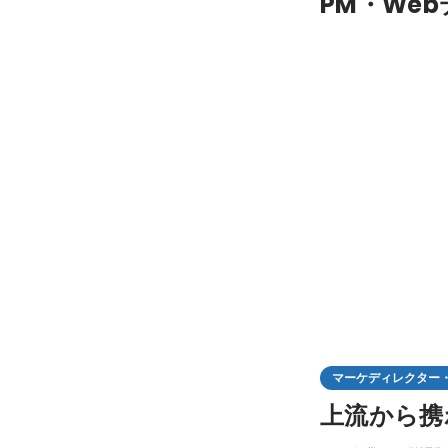
PM・We
マーケディレクター
上流から携