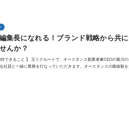
ン
編集長になれる！ブランド戦略から共に
せんか？
期待できること 】 元リクルートで、オースタンス創業者兼CEOの菊川
る社員と一緒に業務を行なっていただきます。オースタンスの価値観を
から立ち上げていく業務です。 ブランディングの戦略から一緒に考え、
スタンスは、現時点での実力に関係なく、裁量がある仕事が任せられる