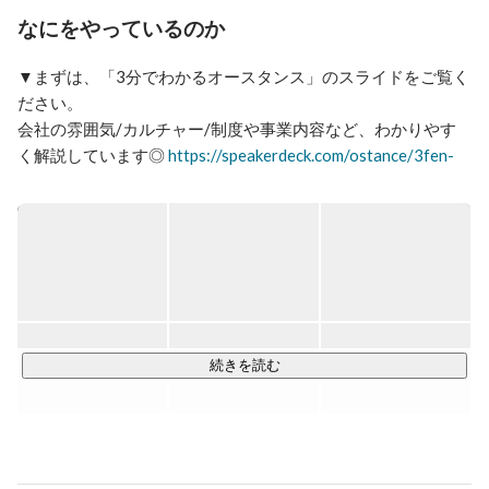
なにをやっているのか
▼まずは、「3分でわかるオースタンス」のスライドをご覧く
ださい。 

会社の雰囲気/カルチャー/制度や事業内容など、わかりやす
く解説しています◎ 
https://speakerdeck.com/ostance/3fen-
dewakaruzhu-shi-hui-she-osutansu-c76d3ea3-8f54-4f23-
8270-37c55872066d
オースタンスは国内最大級のシニア向けSNS『趣味人倶楽
部』（しゅみーとくらぶ）を運営するとともに、大手企業を
中心にシニア事業を展開される数多くの企業様へ事業開発支
援を一気通貫で支援しています。

■シニアDX推進サービス 
続きを読む
https://ostance.com/smcb/consulting/
シニア・中⾼年世代に「ポジティブな変化」生み出すために
趣味人倶楽部36.5万⼈の会員データ、シニアDXラボによるナ
レッジを活⽤し、企業様に、事業開発/調査・リサーチ/PoC・