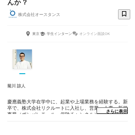
んか？
株式会社オースタンス
東京
学生インターン
オンライン面談OK
菊川 諒人
慶應義塾大学在学中に、起業や上場業務を経験する。新
卒で、株式会社リクルートに入社し、営業・人事・新規
さらに表示
事業（ポンパレモール・保険チャンネル）を経験した
後、2015年に株式会社オースタンスを設立。日本最大の
シニアSNS「趣味人倶楽部」の運営、シニアDX戦略の