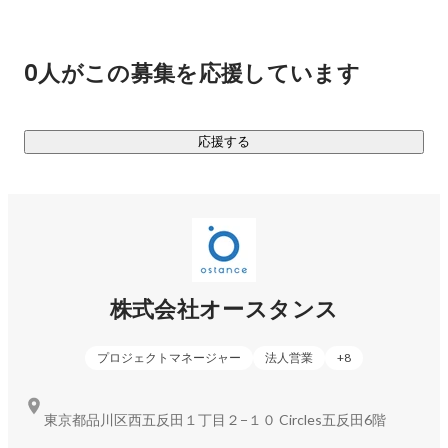
事業検証/UIUX・開発/マーケティングなど⼀気通貫してサー
ビス提供を行なっています。

主要取引先：三菱UFJ信託銀行、日本ロレアル、味の素、サン
0人がこの募集を応援しています
トリーウエルネス、日本たばこ産業等

■ニュースリリース 

応援する
日経新聞、ワールドビジネスサテライト等、100件以上メデ
ィア露出しています。 ・メディカルノートCEO梅田氏、ギフ
ティCEO鈴木氏 等からの資金調達を実施 ・テレビ東京「池上
彰vsニッポンの社長100人大集結SP」「特命！池上ベンチャ
株式会社オースタンス
プロジェクトマネージャー
法人営業
+
8
東京都品川区西五反田１丁目２−１０ Circles五反田6階