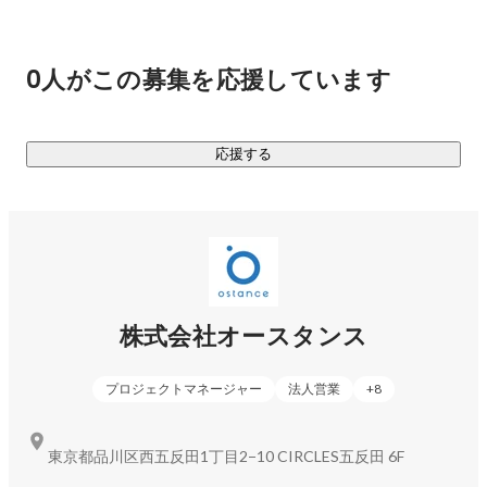
画、新規事業開発室に対してコンサルティング/システム開
発/集客・グロース支援/CRM設計/CSサポート/調査リサーチ/
ユーザー共創など一気通貫してサービス提供を行っていま
0人がこの募集を応援しています
す。

主要取引先：三菱UFJ信託銀行、日本ロレアル、味の素、サン
トリーウエルネス、日本たばこ産業等

応援する
■【2G事業】自治体連携

健康/学び領域で、地方自治体と連携し、中高年向けオンライ
ンスクールの立ち上げや、地域団体や施設の管理や、健康デ
ータの取得など、健康寿命の延伸に繋がる取り組みを、官民
連携で取り組んでいます。

株式会社オースタンス
●国内最大級のシニアマーケットカンファレンス「Aging 
Energy Conference2024」開催

プロジェクトマネージャー
法人営業
+
8
年間200件以上のデプスインタビューや、国内最大級の中高
年向けSNS運営、2Bコンサルティング支援でのデータやナレ
ッジをもつ当社が中心となり、超高齢化社会において、市場
東京都品川区西五反田1丁目2−10 CIRCLES五反田 6F
創造に繋がる一歩を顧客と企業で、探求・共創していきま