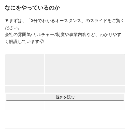
これまでに、新規事業開発、PdM、マーケティング、
なにをやっているのか
WEBエンジニアリングなど、幅広い職域を横断したプ
ロジェクトにおいて、多数のパートナー企業様と協業。

▼まずは、「3分でわかるオースタンス」のスライドをご覧く
加えて、全社横断で事業グロースを推進する事業推進チ
ださい。

ームにも参画しております。

会社の雰囲気/カルチャー/制度や事業内容など、わかりやす
サウナと筋トレが好きです。
https://speakerdeck.com/ostance/3fen-dewakaruzhu-shi-hui-
she-osutansu-c76d3ea3-8f54-4f23-8270-37c55872066d
■【2C事業】趣味人倶楽部 

会員数42万人の中高年限定SNSを運営しています。 

約3万件の趣味のコミュニティや日常をシェアする日記を通じ
て､同世代の仲間と出会うことができ､年間10万人が自主的に
お出かけをしているサービスです。

続きを読む
■ 【2B事業】シニアDX推進サービス　

会員42万人の趣味人倶楽部会員データ、シニアDXラボによる
シニア研究によるナレッジを活用し、大企業の役員、経営企