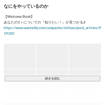
結果を出さなければいけないという責任感を持ち、

なにをやっているのか
誰にも相談できないという孤独を抱えながら、

世のため人のために頑張る経営者を本気で応援したい。

【Welcome Book】

経営者を応援したいからという気持ちで歯医者の受付か
ら会計業界に転職し、

https://www.wantedly.com/companies/ichitasu/post_articles/9
そこで情熱をもって事業を営む幼保業界の方々と出会い
19200
ました。

*･゜ﾟ･*:.｡..｡.:*:.｡. .｡.:*･゜ﾟ･*

会計ももちろん大切ですが、求められるままに目の前の
人達の役に立ちたいと考え、

幼保業界専門の経営コンサルティング会社を設立。

▎Vision：明るい未来はこどもから

未来を担う子どもたちが健やかに育つために、保育や幼児教
幼保業界の経営者を応援する事で職員や子ども達が豊か
育の場が果たす役割はとても大切です。

になり、

そのため、いちたすは「幸せの循環」をつくり、子どもたち
の成長を支える環境を築いています。

続きを読む
私たちが目指す循環

1. 経営者が安心して本業に集中する

2. 職員が笑顔で働ける
