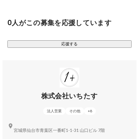
3. 職員の笑顔が子どもたちに届く

4. 子どもたちがのびのびと育つ

5. 保護者が安心し、地域が活気づく

0人がこの募集を応援しています
6. 未来が明るく輝く日本になる

この循環が続くことで、地域全体が活気づき、未来の希望が
応援する
育まれるのです。

▼1＋の目指す世界についてはコチラ

↪︎
https://www.wantedly.com/companies/ichitasu/post_articles
/918252
▎事業内容：経営コンサルティング

株式会社いちたす
私たちは、幼児教育や保育園の経営者が「時間」「資金」
「園の価値」を確保できるよう、以下の3つのサービスでサポ
法人営業
その他
+
8
ートしています。

1. 時間の確保

宮城県仙台市青葉区一番町1-1-31 山口ビル 7階
会計や事務処理をお手伝いし、経営者が園の未来を考える時