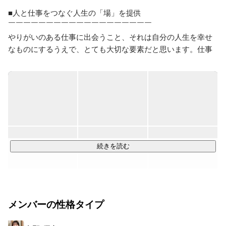
■人と仕事をつなぐ人生の「場」を提供

￣￣￣￣￣￣￣￣￣￣￣￣￣￣￣￣￣￣￣

やりがいのある仕事に出会うこと、それは自分の人生を幸せ
なものにするうえで、とても大切な要素だと思います。仕事
とは決して「労働と賃金の交換」ではなく、生き

る場であり、リングであり、またときには舞台であるかもし
れません。

株式会社マイナビワークスは2016年12月1日、それまで株式
会社マイナビの中にあった事業部が、より機動的で躍動感の
ある人材ビジネスを展開するため、個性あるグループ会社と
して独立、出発しました。

続きを読む
そして約20年間培った総合人材派遣サービス「マイナビスタ
ッフ」に加え、無期雇用派遣サービス「マイナビキャリレー
ション」、クリエイティブ系アウトソーシング事業「マイナ
メンバーの性格タイプ
ビクリエイティブファクトリー」など次々と新事業を展開し
ています。
