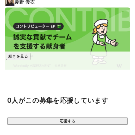
慶野 優衣
さらに無期雇用派遣サービス「マイナビキャリレーショ
ン」、クリエイティブ系アウトソーシング事業「マイナビク
リエイティブファクトリー」など次々と新事業を展開してい
ます。

既存ビジネスの延長線ではなく、日々変わっていく雇用情勢
を先取りし、次の手を打つことこそがサバイバルでもあり飛
躍のチャンスでもあるからです。

続きを見る
マイナビワークスで働くということは、「人と仕事をつな
ぐ」ことを仕事にするということです。

人生にとって大切な「仕事との出会い」をつくること、それ
を自分の使命とすることです。それは決して楽なことではな
0人がこの募集を応援しています
く、ときには泥だらけになり、苦しみ、悩む日々が続くこと
もあるでしょう。

しかし、この仕事は、必ず自分を磨き、そしてその先には、
応援する
人生の大切なことが必ず見えてくるはずです。
