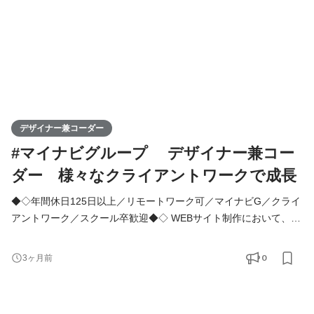
デザイナー兼コーダー
#マイナビグループ デザイナー兼コー
ダー 様々なクライアントワークで成長
◆◇年間休日125日以上／リモートワーク可／マイナビG／クライ
アントワーク／スクール卒歓迎◆◇ WEBサイト制作において、デ
ザインからフロントエンド実装まで担当していただきます。 経験
が浅くても、最初からすべてを任せることはありません。スキル
0
3ヶ月前
や経験に応じて、成長を支援するために段階的にお任せしていき
ます。 【サービス名】 マイナビクリエイティブファクトリー
【主な業務内容】 ●WEBサイト／LPのデザイン制作 企業サイ