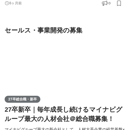
ー」のWebディレクターをお任せします。 クライアントに対し
0
8ヶ月前
て、制作物を通じて課題解決につながる企画・プレゼンから納品
後の保守・運用も行っていただきます。 ■サービス ￣￣￣￣￣ マ
イナビクリエイティブファクトリー https://mynavi-cf.jp/ WEB・
セールス・事業開発の募集
27卒総合職・新卒
27卒新卒｜毎年成長し続けるマイナビグ
ループ最大の人材会社＠総合職募集！
マイナビグループ最大の新会社として、人材大手企業の経営基盤×