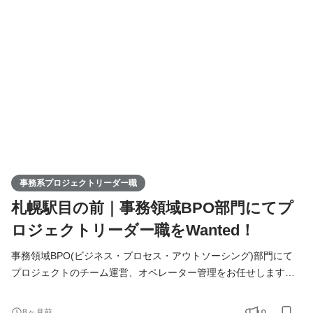
イアントに対して、制作物を通じて課題解決につながる企画・プ
レゼンから納品後の保守・運用も行っていただきます。 ■サービ
ス ￣￣￣￣￣ マイナビクリエイティブファクトリー https:
事務系プロジェクトリーダー職
札幌駅目の前｜事務領域BPO部門にてプ
ロジェクトリーダー職をWanted！
事務領域BPO(ビジネス・プロセス・アウトソーシング)部門にて
プロジェクトのチーム運営、オペレーター管理をお任せします。
入社後はBPO、アウトソーシングの基礎知識からマネジメント基
礎までしっかりと研修を行います。 ◇ 具体的な業務内容・流れ
0
8ヶ月前