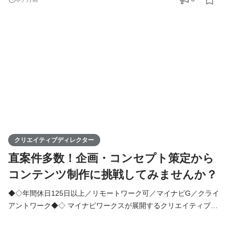
￣￣￣￣￣￣￣￣￣￣ ●研修・プロジェクト配属 研修ではBPO・
アウトソーシングの基礎知識、各プロジェクトの見学、オペレー
ター実務、SV業務、マネジメントの基礎まで研修を実施しま
クリエイティブディレクター
直案件多数！企画・コンセプト策定から
コンテンツ制作に挑戦してみませんか？
◆◇年間休日125日以上／リモートワーク可／マイナビG／クライ
アントワーク◆◇ マイナビワークスが展開するクリエイティブ系
アウトソーシングサービス「マイナビクリエイティブファクトリ