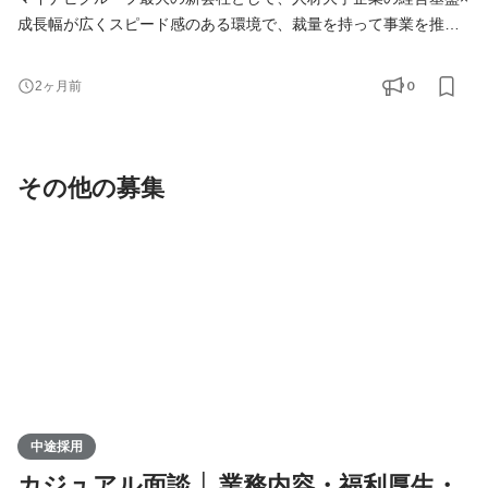
成長幅が広くスピード感のある環境で、裁量を持って事業を推進
する総合職を募集しております。 マイナビワークスのメンバー
は、人材業界という10兆円越え、且つ拡大中の大規模マーケット
0
2ヶ月前
の中で、すべての働く人が輝ける「はたらき方」と「生き方」を
デザインするという共通目的をもって事業に取り組んでいます。
また、マイナビワークスでは上司や部下の垣根なく、自
その他の募集
中途採用
カジュアル面談 │ 業務内容・福利厚生・