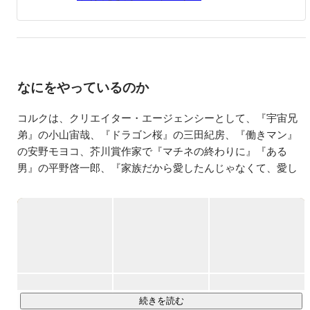
し、経営者向けコンサルティングや新規事業プロデュース
を行う。

甘いもの、ほしいもが大好きで、3歳と1歳の子供に夢中。
なにをやっているのか
コルクは、クリエイター・エージェンシーとして、『宇宙兄
弟』の小山宙哉、『ドラゴン桜』の三田紀房、『働きマン』
の安野モヨコ、芥川賞作家で『マチネの終わりに』『ある
男』の平野啓一郎、『家族だから愛したんじゃなくて、愛し
たのが家族だった(小学館)』の岸田奈美などをはじめとする漫
画家・小説家・作家らクリエイターとエージェント契約を結
び、作品編集や制作進行管理、PR推進、ファンコミュニティ
続きを読む