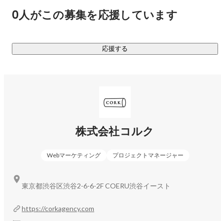
0人がこの募集を応援しています
応援する
株式会社コルク
小西 康高
マーケティング
Webマーケティング
プロジェクトマネージャー
東京都渋谷区渋谷2-6-6-2F COERU渋谷イースト
https://corkagency.com