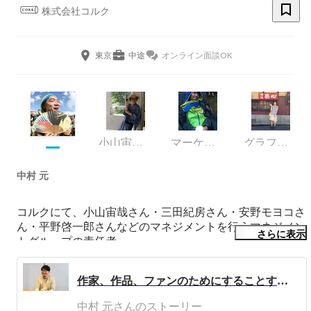
株式会社コルク
東京
中途
オンライン面談OK
小山宙哉チーム 事業責任者
マーケティング
グラフィックデザイナー
中村 元
コルクにて、小山宙哉さん・三田紀房さん・安野モヨコさ
ん・平野啓一郎さんなどのマネジメントを行うマネジメン
さらに表示
トグループの責任者。

未来のコンテンツがさらに豊かなものになるために自分の
時間を費やしたくて、コルクに入社。

作家、作品、ファンのためにすることすべてが、コルクの仕事の領域になる
一橋大学卒業後、電通に入社。飲料メーカー、総合デベロ
ッパーなどの担当営業をした後、新規事業担当部署に異動
中村 元さんのストーリー