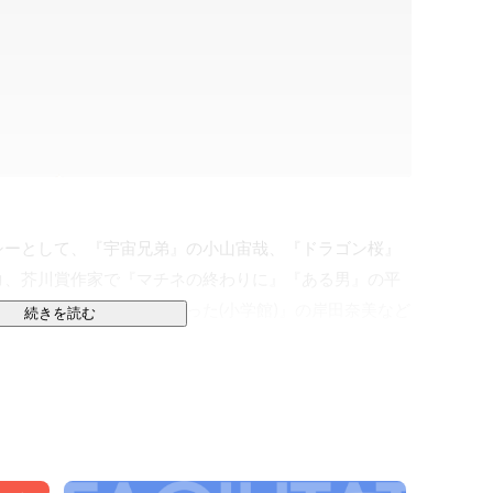
シーとして、『宇宙兄弟』の小山宙哉、『ドラゴン桜』
コ、芥川賞作家で『マチネの終わりに』『ある男』の平
くて、愛したのが家族だった(小学館)』の岸田奈美など
続きを読む
らクリエイターとエージェント契約を結び、作品編集や
ニティの形成・運営、グッズ制作・販売などをおこなっ