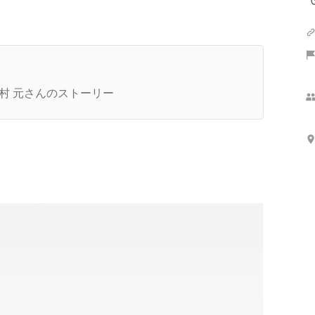
家、作品、ファンのためにすることすべてが、コ
クの仕事の領域になる
村 元さんのストーリー