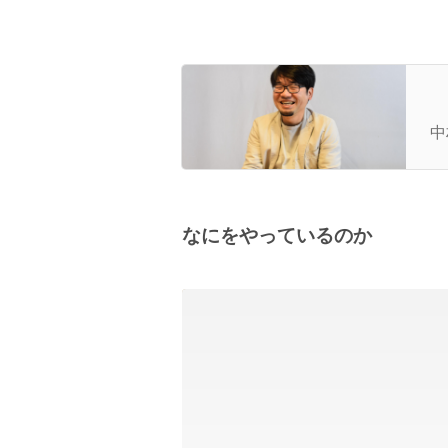
作
ル
中
なにをやっているのか