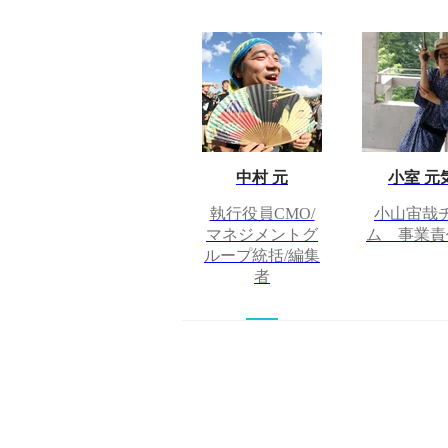
中村 元
小室 元
執行役員CMO/
小山宙哉
マネジメントグ
ム 事業責
ループ統括/編集
者