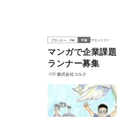
中途
17エントリー
プランナー、PM
マンガで企業課題
ランナー募集
株式会社コルク