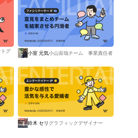
ントグ
小室 元気
小山宙哉チーム 事業責任者
をする、あのコルクに由来しています。

る」には、いいコルクで栓する必要があります。

鈴木 セリ
グラフィックデザイナー
した作品を世界に広め、後世へ受け継ぐ」ため不可欠な
ルクと名乗っています。
