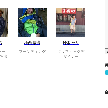
気
小西 康高
鈴木 セリ
チー
マーケティング
グラフィックデ
任者
ザイナー