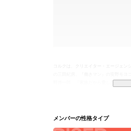
コルクは、クリエイター・エージェン
の三田紀房、『働きマン』の安野モヨ
野啓一郎、『家族だから愛したんじゃな
をはじめとする漫画家・小説家・作家
制作進行管理、PR推進、ファンコミュ
メンバーの性格タイプ
なぜやるのか