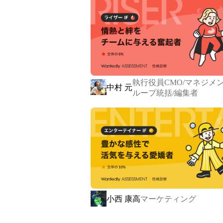
執行役員CMO/マネジメ
中村 元
ループ統括/編集者
コルクという社名は、ワインボトルに封
「いいワインを世界に届け、後世に伝え
小西 康高
マーケティング
同じように、「クリエイターが生み出
存在となりたい。そう考えて私たちはコ