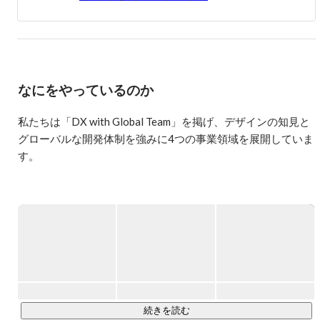
ーとして事業推進を役務として、在職中。

【2014年〜2018年8月まで】

大学を卒業後、2014年4月に株式会社ON-JINへ入社。

・ネットテレビ番組（ディレクター・構成作家）

なにをやっているのか
・ラジオ（ディレクター）

・プロスポーツ興行（演出・フロアディレクター）

私たちは「DX with Global Team」を掲げ、デザインの知見と
など複数の媒体にて、ディレクター業務を経験。

グローバルな開発体制を強みに4つの事業領域を展開していま
具体的には現Abema TV（ネットテレビ）・bayFM（ラジ
す。

オ）・Bリーグ・Fリーグ・全国陸上連盟等（プロスポー
ツ興行）の請け負いを行っておりました。

また株式会社西武ライオンズより業務委託を受け、

音響演出責任者として6シーズンほど担当。

■Technology〜Global teamでDXを支援〜

フィリピン・ベトナムにある開発拠点と連携し、クライアン
【2018年9月以降〜】

トのサービス開発やアプリ開発、パッケージ導入（CRM・
株式会社LIGにセールス職として入社。

CMS・SFA）、AWSクラウド構築、データ収集・分析をおこ
toBならびにtoC営業のどちらも経験をしてまいりました。

なっています。人材・技術不足にお悩みの企業様に寄り添
入社後、数ヶ月で体制変更により、現デジタルエデュケー
い、コンサルティングから開発・運用まで一気通貫してご支
ション部に配属。

Webクリエイターへのキャリアチェンジ支援を目的とした
援しています。

続きを読む