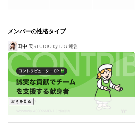
スクール事業に従事。

https://liginc.co.jp/studioueno/

事例：「海外の情報にスピーディにアクセス」オフショアな
らではのメリットを最大限発揮！「ACES Meet」開発秘話
2020年8月よりチームリーダー

（
https://liginc.co.jp/624011
）

2021年10月よりマネージャー

メンバーの性格タイプ
事業推進を役務として従事。

【チーム人数】

田中 天
STUDIO by LIG 運営
■Design〜企業の想いを最適な表現で伝える〜

2019年度　4名

Web制作事業を中心に、クライアントのWebマーケティング
2020年度　8名

を戦略立案から制作、運用までお手伝いしています。創業か
2021年度   13名

ら続く事業なので、「LIGといえばWebサイト制作」というイ
2022年度   17名

メージが強いかもしれません。毎年のWebデザインアワード
【主な経験】

入賞など、対外的にも高い評価を得ています。

・セールス（ToC）

・カスタマーサポート（ToC）

事例：ビジュアルとモーションでコンセプトを表現。「ONE 
・営業体制構築

続きを見る
CAREER ACADEMY」ティザーサイト制作秘話
・マーケティング（検証・予算調整・施策策定）

（
https://liginc.co.jp/623044
）

・新規店舗開発（物件選定・予算策定・マーケット調査）

・商材開発（講座開発）

・新規アライアンス開拓（ToB）

・新卒・中途採用

■Contents Marketing〜自社のノウハウを生かしたコンテンツ