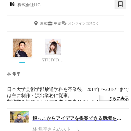
株式会社LIG
東京
中途
オンライン面談OK
STUDIO by LIG 運営
林 隼平
日本大学芸術学部放送学科を卒業後、2014年〜2018年まで
は主に制作・演出業務に従事。

さらに表示
制作業を軸にキャリアを進めて参りましたが、視点を上流
のほうへ移し、ビジネスモデルの推進や営業面のスキルが
足りていないと考え、2018年9月以降は株式会社LIGにセ
根っこからアイデアを提案できる環境を求めた結果、LIGのセールスにジョブチェンジしていた件
ールス職として入社。

現在はWebクリエイターを育成する教育事業のマネージャ
林 隼平さんのストーリー