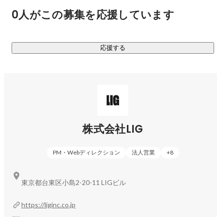
・マネジメント

マーケティング支援〜

0人がこの募集を応援しています
・イベント・講座登壇
クライアントのメディアコンサルティングをはじめ、真面目
から面白まで幅広いテイストの記事広告の企画制作、バナー
制作、広告運用をおこなっています。15年以上続く「LIGブ
応援する
ログ」のノウハウを最大限に生かし、企業のマーケティング
活動の武器となるコンテンツを生み出します。

事例：「真面目でおもしろい」矛盾を実現！？「うざい広
告」の記事広告秘話（
https://liginc.co.jp/588076
）

株式会社LIG
■Digital Education〜プロ基準のWebクリエイタースクール〜

クリエイターとしての最初の一歩をサポートする、Webクリ
PM・Webディレクション
法人営業
+
8
エイタースクール「デジタルハリウッドSTUDIO by LIG」
（通称デジLIG）を運営しています。LIGのWeb制作やマーケ
東京都台東区小島2-20-11 LIGビル
ティングのノウハウを活かし、現場レベルで活躍できる人材
の育成を目指しています。現在関東近郊に6校展開しており、
https://liginc.co.jp
今後もどんどん拡大予定です。
