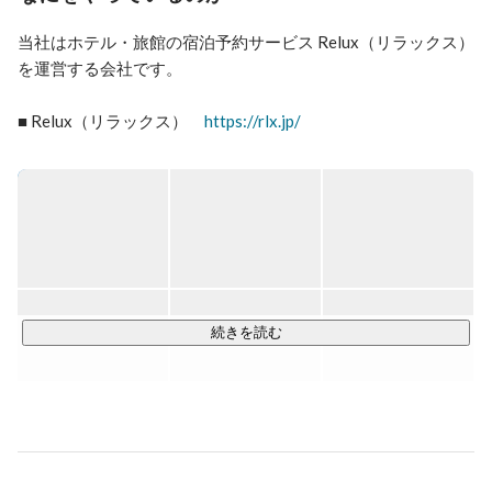
当社はホテル・旅館の宿泊予約サービス Relux（リラックス）
を運営する会社です。

■ Relux（リラックス）　
https://rlx.jp/
Reluxは、特別な旅行体験を提供する宿泊予約サービスです。

2011年に創業以来、会員数は365万人、掲載施設数は3,800
施設を突破し、着実に成長してきました。

Relux審査委員会が独自の基準で選定した宿泊施設を掲載し、
日常では得られない特別な宿泊体験を提供しています。

また、「宿泊＋航空券」のダイナミックパッケージ商品の提
供や、

続きを読む
海外OTAとの連携による訪日外国人旅行者への販売、

世界中のサプライヤーと接続可能な「Relux Hotel GDSサービ
ス」などを通じて、日本各地の魅力を再発見し、「日本に驚
きなおそう。」というミッションの実現を目指しています。