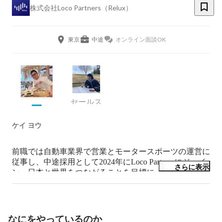
株式会社Loco Partners（Relux）
東京
中途
オンライン面談OK
セールス
ケイ ヨウ
前職では自動車業界で営業とモータースポーツの運営に
従事し、中途採用として2024年にLoco Partnersにジョイ
さらに表示
ン。日本と世界をつながることを目標に、事業開発Gの
一員として日々頑張っています。
なにをやっているのか