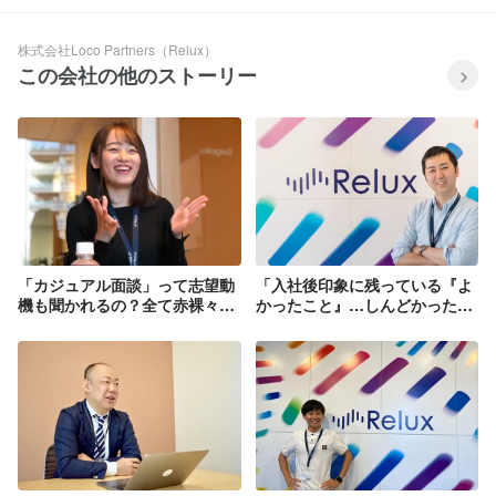
株式会社Loco Partners（Relux）
この会社の他のストーリー
「カジュアル面談」って志望動
「入社後印象に残っている『よ
機も聞かれるの？全て赤裸々に
かったこと』…しんどかったこ
お伝えします！#私たちのカジ
としかないな（笑）。」6人目
ュアル面談
のメンバーとして、Reluxと共
に歩んだ7年間。