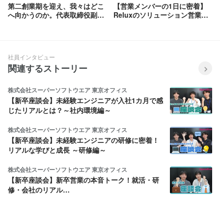
第二創業期を迎え、我々はどこ
【営業メンバーの1日に密着】
へ向かうのか。代表取締役副社
Reluxのソリューション営業っ
長 兼 営業本部長の塩川が語
てどんな仕事？
る、Reluxの今までとこれか
ら。
社員インタビュー
関連するストーリー
株式会社スーパーソフトウエア 東京オフィス
【新卒座談会】未経験エンジニアが入社1カ月で感
じたリアルとは？～社内環境編～
株式会社スーパーソフトウエア 東京オフィス
【新卒座談会】未経験エンジニアの研修に密着！
リアルな学びと成長 ～研修編～
株式会社スーパーソフトウエア 東京オフィス
【新卒座談会】新卒営業の本音トーク！就活・研
修・会社のリアル…