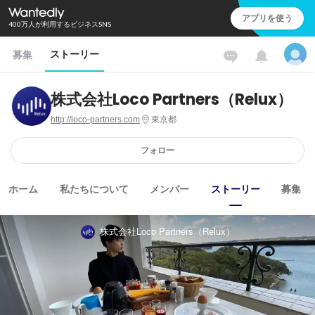
アプリを使う
400万人が利用するビジネスSNS
ストーリー
募集
株式会社Loco Partners（Relux）
http://loco-partners.com
東京都
フォロー
ホーム
私たちについて
メンバー
ストーリー
募集
株式会社Loco Partners（Relux）