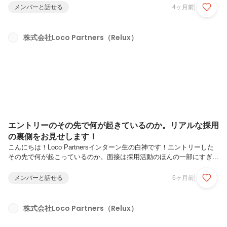
です。効率化が進む今、あえて出張に行く理由とは？今回は営業部の天
メンバーと話せる
4ヶ月前
羽（あまちゃん）の京都出張に密着し、そのリアルな本音を聞きまし
た！―まずは、自己紹介をお願いします！―出張先での1日のスケジュ
ールについて教えてください！―1日5件の訪問！ハードに見えます
株式会社Loco Partners（Relux）
が、ぶっちゃけ出張って大変ですか？―オンラインではなく、あえて
「現地」へ行く一番の理由は何でしょうか？―「出張の密かな楽しみ」
はありますか？―最後...
エントリーのその先で何が起きているのか。リアルな採用
の裏側をお見せします！
こんにちは！Loco Partnersインターン生の白神です！エントリーした
その先で何が起こっているのか。面接は採用活動のほんの一部にすぎま
せん。採用方針の策定から、書類選考、候補者とのコミュニケーション
設計、面接準備・・・と想像以上の活動が展開されます。今回は、普段
メンバーと話せる
6ヶ月前
なかなかみることができない当社の採用チームの活動に密着！採用の裏
側に迫っていきます！選考を受ける前に、ぜひ一度採用する側の動きを
覗いてみてください。※あくまでもLoco Partners採用チームの活動で
株式会社Loco Partners（Relux）
す。すべての企業が同様とは限りません。採用チームってどんなチー
ム？Loco Partnersの採用チームには、「どんな人と...