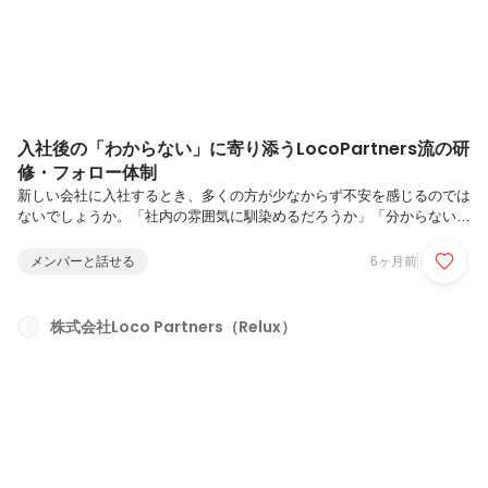
入社後の「わからない」に寄り添うLocoPartners流の研
修・フォロー体制
新しい会社に入社するとき、多くの方が少なからず不安を感じるのでは
ないでしょうか。「社内の雰囲気に馴染めるだろうか」「分からないこ
とを、誰に聞けばいいんだろう」「仕事に慣れてきたあと、次は何を伸
ばせばいいんだろう」こうした迷いは、入社直後だけでなく、少し時間
メンバーと話せる
6ヶ月前
が経ってからふと立ち止まる瞬間が訪れることもあります。
LocoPartnersでは、学びや対話の「場」を通して、分からないことや悩
みを一人で抱え込まなくていい環境をつくっています。そこで、本記事
株式会社Loco Partners（Relux）
では、入社直後からその後の成長まで、フェーズごとに用意している研
修・フォロー体制の全体像をご紹介します。入社後フォローに力を入れ
る理由LocoP...