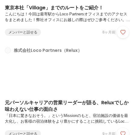
東京本社「Village」までのルートをご紹介！
こんにちは！今回は最寄駅からLoco Partnersオフィスまでのアクセス
をまとめました！弊社オフィスにお越しの際はぜひご参考ください。〇
東京本社「Village」所在地〇最寄り駅〇汐留駅からのアクセス〇新橋駅
からのアクセス〇浜松町駅からのアクセス（大門駅 A2出口からも同様
メンバーと話せる
8ヶ月前
のルートです！）〇御成門駅からのアクセス〇弊社オフィスを含むビル
に入ったら〇東京本社「Village」所在地📍株式会社Loco Partners〒
105-0021東京都港区東新橋2丁目14番1号NBFコモディオ汐留 4階〇最
株式会社Loco Partners（Relux）
寄り駅弊社オフィスは近隣5駅からアクセス可能です。・都営大江戸線
汐留駅 8番出口 徒歩7分...
元パーソルキャリアの営業リーダーが語る、Reluxでしか
味わえない仕事の面白さ
「日本に驚きなおそう。」というMissionのもと、宿泊施設の価値を最
大化し、お客様の宿泊体験をより豊かにすることに挑戦しているLoco
Partnersの営業チーム。年齢も経歴も異なるメンバーが、それぞれの裁
量で宿泊施設の売上最大化を目指して、課題解決に向き合っています。
メンバーと話せる
9ヶ月前