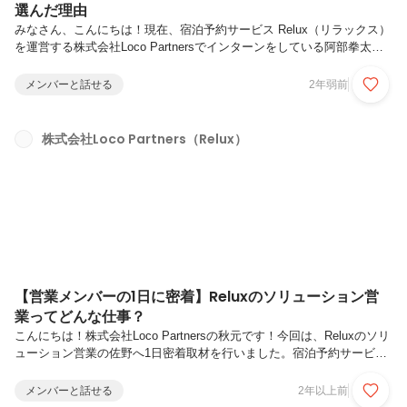
選んだ理由
みなさん、こんにちは！現在、宿泊予約サービス Relux（リラックス）
を運営する株式会社Loco Partnersでインターンをしている阿部拳太で
す！この記事では、私の経歴とLoco Partnersをインターン先に選んだ
理由についてお話させていただきます。自己紹介【名前】 阿部拳太
メンバーと話せる
2年弱前
（あべけんた）【出身】 山形県新庄市【大学】 武蔵野大学アントレ
プレナーシップ学部 4年生【趣味】 サッカー、スニーカー、旅行（現
在日本一周中）、HIPHOPこの「アントレプレナーシップ学部」とは、
株式会社Loco Partners（Relux）
「起業家精神」という意味で、自分で事業を起こしたり、新しい価値を
作り出すために欠かせないマインドです。ここで、私...
【営業メンバーの1日に密着】Reluxのソリューション営
業ってどんな仕事？
こんにちは！株式会社Loco Partnersの秋元です！今回は、Reluxのソリ
ューション営業の佐野へ1日密着取材を行いました。宿泊予約サービス
「Relux」の営業について、少しでも理解を深めていただけたら嬉しい
です！＼＼佐野の自己紹介はこちら／／中途入社インタビュー｜Relux
メンバーと話せる
2年以上前
の営業を通して、宿泊施設とその地域、観光業界の発展に貢献したい！