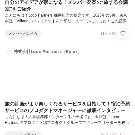
自分のアイデアが形になる！メンバー発案の“旅する会議
室”をご紹介
こんにちは！Loco Partners 採用担当の秋元です！2025年の6月、東京
本社「Village」のレイアウトを一部リニューアルしました！この記事で
は、Loco Partnersならではの「働く空間のこだわり」をご紹介しま
す。入社後の働く環境をイメージしてもらえたら嬉しいです。ぜひ、気
メンバーと話せる
11ヶ月前
軽に読んでみてくださいね！旅の名前がつけられたユニークな会議室
「今日"Hokuriku"空いてる？」「このあとのMTGは、"のぞみ"でお願い
します！」オフィスではこんな会話が日常的に飛び交っています。実
株式会社Loco Partners（Relux）
は、私たちのオフィスにある会議室や個室ブースには、以下のように
「旅にまつわる名前」がつけられているの...
旅の計画がより楽しくなるサービスを目指して！宿泊予約
サービスのプロダクトマネージャーに徹底インタビュー
こんにちは！人事総務部インターン生の干場です。今回は、Loco
Partnersのプロダクト部プロダクトグループでグループリーダーを務め
る上林さんにインタビューをしました！「Relux」のサービスにご興味
のある方、PdM（プロダクトマネージャー）のお仕事にご興味のある