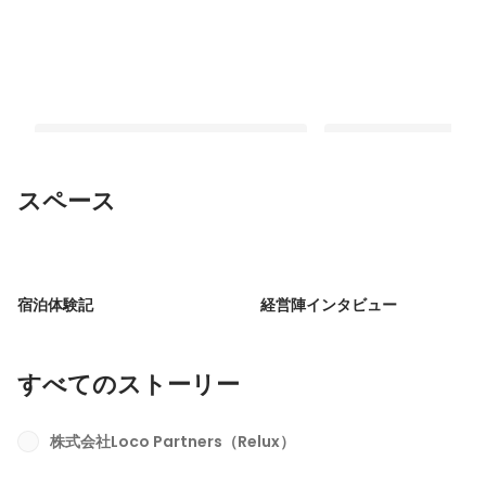
スペース
【営業メンバーの1日に密着】Reluxの
Why Loco！22新卒
ソリューション営業ってどんな仕事？
ロントで働いていた私
宿泊体験記
経営陣インタビュー
イトに就職したい！と
固定された投稿
固定された投稿
変更をした理由
すべてのストーリー
株式会社Loco Partners（Relux）