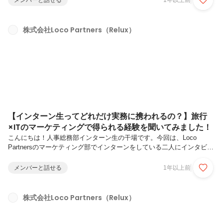
メンバーと話せる
1年以上前
方、気軽に読んでみてください。ー自己紹介をお願いします。お名前：
上林由加里（うえばやしゆかり）所属：プロダクト部プロダクトグルー
プ出身：岡山県趣味：韓国好き（K-POP、辛い食べ物、韓ドラ）娘や
株式会社Loco Partners（Relux）
友達と新大久保やソウルに行ったりしています。経歴：これまでのキャ
リアは、ゲームアプリのマーケティング/プロモーションや口コミサイ
トで...
【インターン生ってどれだけ実務に携われるの？】旅行
×ITのマーケティングで得られる経験を聞いてみました！
こんにちは！人事総務部インターン生の干場です。今回は、Loco
Partnersのマーケティング部でインターンをしている二人にインタビュ
ーをしました！当社でのインターンにご興味のある方、マーケティング
のお仕事にご興味のある方、気軽に読んでみてください。ー今回お話を
メンバーと話せる
1年以上前
伺ったのはこのお二人です！（写真向かって左）五十嵐（いがらし）マ
ーケティング部マーケティンググループ所属2023年3月1日入社慶應義
塾大学大学院 理工学研究科 修士1年東京都出身趣味はバスケットボ
株式会社Loco Partners（Relux）
ール、温泉巡り、おいしいご飯とお酒（写真向かって右）杉田（すぎ
た）マーケティング部マーケティンググループ所属2024年9月15日入社
青...