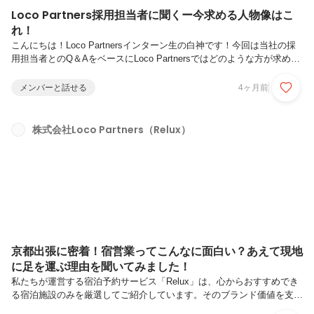
Loco Partners採用担当者に聞くー今求める人物像はこ
れ！
こんにちは！Loco Partnersインターン生の白神です！今回は当社の採
用担当者とのQ＆AをベースにLoco Partnersではどのような方が求めら
れているのかを紐解いていきます！※採用チームの普段の活動について
はこちらでまとめているので、併せてぜひご一読ください。はじめに
メンバーと話せる
4ヶ月前
ー Loco Partnersってどんな人たちが集まっているの？採用担当者とQ
＆A！ーよろしくお願いします！まずはじめに中途入社者に期待してい
るのはどんなことですか？ー実際に、そうした想いや姿勢を持って入社
株式会社Loco Partners（Relux）
された中途メンバーはこれまでLocoにどんな変化をもたらしてきたの
でしょうか。ーそのようなポジティブな変化...
京都出張に密着！宿営業ってこんなに面白い？あえて現地
に足を運ぶ理由を聞いてみました！
私たちが運営する宿泊予約サービス「Relux」は、心からおすすめでき
る宿泊施設のみを厳選してご紹介しています。そのブランド価値を支え
るのは、実際に全国の宿・ホテルへ足を運び続ける営業メンバーの存在