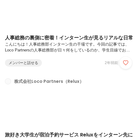
人事総務の裏側に密着！インターン生が見るリアルな日常
こんにちは！人事総務部インターン生の干場です。今回の記事では、
Loco Partnersの人事総務部が日々何をしているのか、学生目線でお話
しします！当社にご興味のある方、人事や総務のお仕事にご興味のある
方、気軽に読んでみてください。人事・総務の仕事って？Loco
メンバーと話せる
2年弱前
Partnersの人事総務部は、人事・採用・労務・総務・内部統制などの役
割を担っています！業務の幅は多岐に渡りますが、共通して「メンバー
が円滑に働けるための支援」が根本にあります。わかりやすく言えば、
株式会社Loco Partners（Relux）
快適な業務遂行のためにオフィスの環境を整えたり、安心して働けるよ
うに社会保険の手続きをしたり、人事制度や福利厚生制度を見直した
り。...
旅好き大学生が宿泊予約サービス Reluxをインターン先に