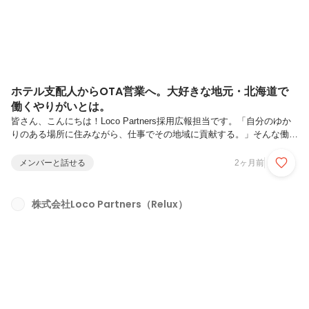
ホテル支配人からOTA営業へ。大好きな地元・北海道で
働くやりがいとは。
皆さん、こんにちは！Loco Partners採用広報担当です。「自分のゆか
りのある場所に住みながら、仕事でその地域に貢献する。」そんな働き
方ができたら、魅力的だと思いませんか？今回インタビューしたのは、
北海道エリアを担当する営業部の平林。北海道を拠点にフルリモートで
メンバーと話せる
2ヶ月前
働きながら、各地の宿泊施設を訪問し、その土地ならではの魅力をお客
様へ届けています。生まれも育ちも北海道という平林が、なぜこの地で
Reluxの営業として働くことを選んだのか。そして、“地元で働くやりが
株式会社Loco Partners（Relux）
い”とは何かを聞きました！―まずは自己紹介をお願いします！ みなさ
んこんにちは！営業部の平林です。2025年8月に中途入社し、現...