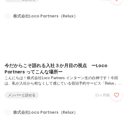
今回は営業チームを率いるグループリーダーの舛田にインタビュー。リ
ーダーとして、チームを牽引する中での気づきや工夫、やりがいを赤
裸々に語ってもらいました。Q1. まずは自己紹介と、普段のお仕事につ
株式会社Loco Partners（Relux）
いて教えてください。2025年4月にLoco Partnersにジョインした舛田で
す。現在は、営業部のグループリーダーとして、...
今だからこそ語れる入社３か月目の視点 ーLoco
Partners ってこんな場所ー
こんにちは！株式会社Loco Partners インターン生の白神です！今回
は、私が入社から程なくして感じている宿泊予約サービス「Relux」を
運営するLoco Partnersの社内環境や雰囲気をお伝えします。Reluxの運
営に関心のある方の参考になればと思います！はじめに ～入社したば
メンバーと話せる
11ヶ月前
かりだからこそ見える景色入社したばかりの今だからこそ「まだ当たり
前になっていない」視点で見えるものがあります。例えば以下にあげる
ような言語化されていない社内カルチャーは、入社直後に感じ取ったも
株式会社Loco Partners（Relux）
のです。・slackでの気軽なコミュニケーション 社内コミュニケーショ
ンツール Slack を通じて、相...