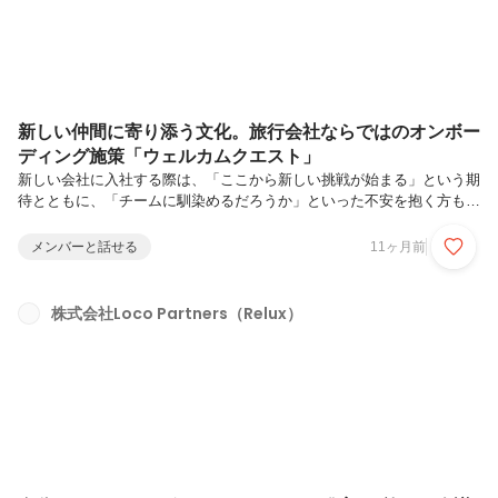
新しい仲間に寄り添う文化。旅行会社ならではのオンボー
ディング施策「ウェルカムクエスト」
新しい会社に入社する際は、「ここから新しい挑戦が始まる」という期
待とともに、「チームに馴染めるだろうか」といった不安を抱く方もい
らっしゃるのではないでしょうか。Loco Partnersでは、そのような入
社者の気持ちに寄り添い、安心してパフォーマンスを発揮できるよう、
メンバーと話せる
11ヶ月前
独自のオンボーディング施策「ウェルカムクエスト」を用意していま
す。今回は採用担当の秋元から、その内容と入社者にとっての魅力をご
紹介します。入社3か月で挑戦する、Loco流のオンボーディング施策
株式会社Loco Partners（Relux）
「ウェルカムクエスト」とは？「ウェルカムクエスト」とは、一般的な
入社時研修とは異なり、一緒に働くメンバーとのつながりやサービス理
解を自...