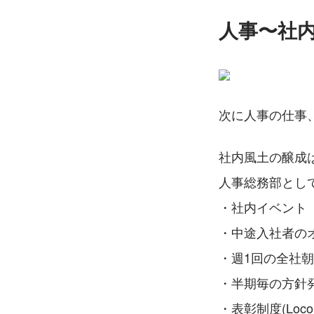
人事〜社
次に人事の仕事
社内風土の醸成
人事総務部とし
・社内イベント
・中途入社者の
・週1回の全社
・半期毎の方針
・表彰制度(Loco 