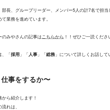
、部長、グループリーダー、メンバー5人の計7名で担当
めて業務を進めています。
ーのみやさんの記事は
こちらから
！！ぜひご一読くださ
は、「
」「
」「
」について詳しくお話して
採用
人事
総務
と仕事をするか〜
務から紹介します！
の流れは、