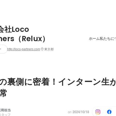
社Loco
tners（Relux）
ホーム
私たちに
ー
http://loco-partners.com
東京都
の裏側に密着！インターン生
常
rs採用担当
on
2024/10/18
スタッフ