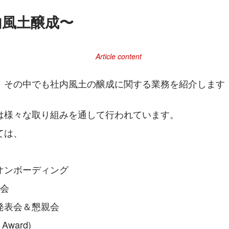
内風土醸成〜
、その中でも社内風土の醸成に関する業務を紹介します
は様々な取り組みを通して行われています。
ては、
オンボーディング
朝会
発表会＆懇親会
Award)