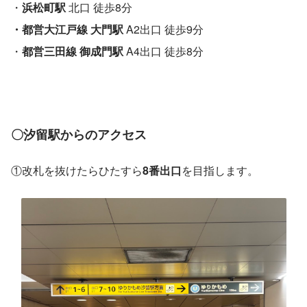
・
浜松町駅
 北口 徒歩8分
・都営大江戸線 大門駅
 A2出口 徒歩9分
・
都営三田線 御成門駅
 A4出口 徒歩8分
〇汐留駅からのアクセス
①改札を抜けたらひたすら
8番出口
を目指します。