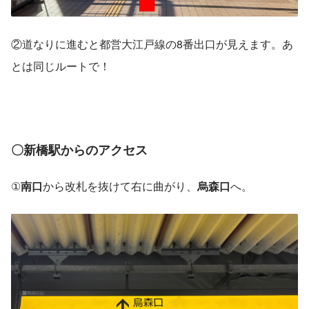
②道なりに進むと都営大江戸線の8番出口が見えます。あ
とは同じルートで！
〇新橋駅からのアクセス
①
南口
から改札を抜けて右に曲がり、
烏森口
へ。