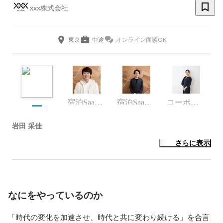
xxx株式会社
東京
中途
オンライン面談OK
宿泊SaaS領域 セールス・サポート
宿泊SaaS事業部
コーポレート・スタッフ
岩田 采佳
さらに表示
なにをやっているのか
「時代の変化を加速させ、時代と共に変わり続ける」を合言