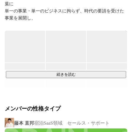
葉に

単一の事業・単一のビジネスに拘らず、時代の要請を受けた
事業を展開し、

弊社自らが変革を起こしていくことを企業理念としていま
す。

社内の都合ではなく、より世の中にインパクトがある、より
付加価値の高い事業展開を進め、

今までにない新しいコングロマリット経営を目指していま
す。

続きを読む
11期目にして売り上げは毎年右肩上がりで成長。

昨年は35名という少数精鋭で14億円超の売り上げを実現して
います。

10年連続増収・黒字経営を継続しており、ベンチャーながら
メンバーの性格タイプ
安定した経営基盤を持っている会社です。

現在は、宿泊SaaS領域、リノベーション領域、LGBT婚活領域
藤本 直邦
宿泊SaaS領域 セールス・サポート
の3領域で事業展開中。
