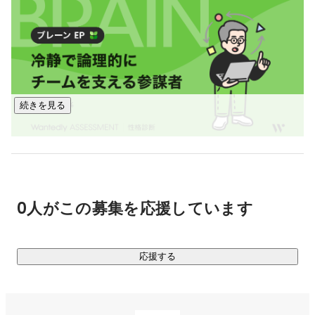
◆◇宿泊SaaS事業部とは？◇◆

宿泊業界のDXを推し進め、人手不足解消という社会課題にア
プローチする自社SaaSプロダクト『HOTEL SMART』を用い
たソリューションの提供を行っています。

宿泊SaaS事業部が対象とするホテル・宿泊業界は、日本でも
続きを見る
数少ない成長領域であり、4.9兆円と大きな市場です。

競合他社はレガシーなパッケージシステムが多い中、弊社で
はSaaS型で展開し、トップクラスの成長率を実現しています
（昨年成長率は160％超。今期は146％成長を目指していま
道家 隆成
宿泊SaaS事業部
す）。

人手不足で省人化が求められる中、システムの設備投資に割
0人がこの募集を応援しています
かれる割合は今後増え続けさらに市場の成長が予想されま
す。またスマートチェックインの需要の伸びもあり、事業は
急速に成長しています。

応援する
事業の拡大フェーズに伴う組織強化のため、増員募集をして
おります。
