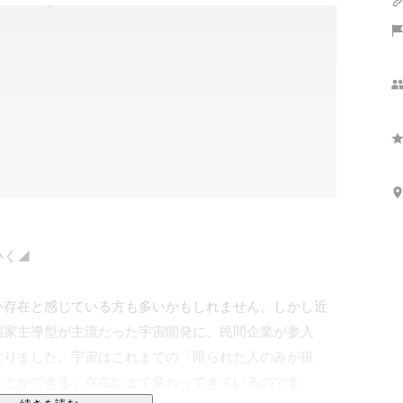
く◢

い存在と感じている方も多いかもしれません。しかし近
の国家主導型が主流だった宇宙開発に、民間企業が参入
なりました。宇宙はこれまでの「限られた人のみが扱
とができる」存在にまで変わってきているのです。
