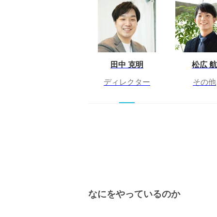
田中 克明
松広 航
ディレクター
その他
なにをやっているのか