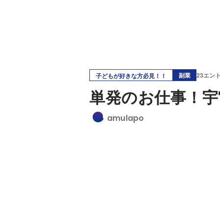
副業
23エン
子どもが好きな方必見！！
単発のお仕事！宇
amulapo