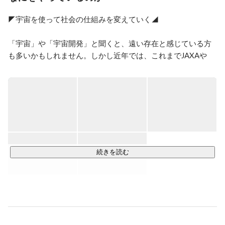
◤宇宙を使って社会の仕組みを変えていく◢

「宇宙」や「宇宙開発」と聞くと、遠い存在と感じている方
も多いかもしれません。しかし近年では、これまでJAXAや
NASAなどの国家主導型が主流だった宇宙開発に、民間企業が
参入し、ビジネスとして考えられる時代になりました。宇宙
はこれまでの「限られた人のみが扱う」存在から、「一般の
誰もが関わることができる」存在にまで変わってきているの
です。

しかしながら予測されている宇宙産業の市場規模に対し、現
在宇宙産業に関わる人は非常に少なく、宇宙業界では人手不
続きを読む
足が深刻な課題となっています。そこで私たちは、多くの方
に宇宙や科学を身近に感じ、興味を持ってもらえるように、
XR技術（VR/AR/MR）といったデジタル技術などを活用した
宇宙体験コンテンツなどを開発し、お客様に提供していま
す。
