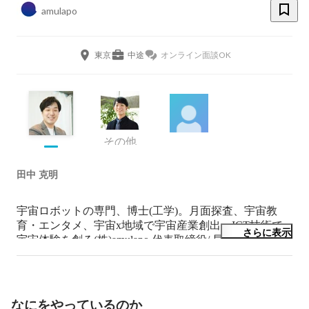
amulapo
東京
中途
オンライン面談OK
その他
田中 克明
宇宙ロボットの専門、博士(工学)。月面探査、宇宙教
育・エンタメ、宇宙x地域で宇宙産業創出、ICT技術で
さらに表示
宇宙体験を創る(株)amulapo 代表取締役/ 早大 招聘研究
員/元ispace R&Dエンジニア/ 2050年に向けて宇宙を中心
に科学技術を促進。
なにをやっているのか