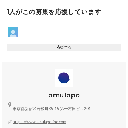
￣￣￣￣￣￣￣￣￣￣￣￣￣￣

1人がこの募集を応援しています
▍amulapo Technology

R&Dを加速させるためのテクノロジーを自社で開発していま
す。xR/メタバース、シミュレーション、遠隔操作・ロボティ
クス、AI・機械学習など、幅広い技術領域をカバー。これら
を組み合わせることで、従来にはない新しい価値を創出して
います。

応援する
▍宇宙開発のR&Dと宇宙体験サービスの両立、自立した成長

当社の大きな特徴は、BtoBの研究開発支援にとどまらず、
BtoC向けの宇宙体験サービスを自社で開発・運営していま
す。これは国内でも珍しい取り組みです。

amulapo
▍「宇宙×○○」で新たな価値の創出

宇宙と他分野（食、アパレルなど）を掛け合わせて新たな価
東京都新宿区若松町35-15 第一村田ビル201
値を創出し、宇宙食の開発や宇宙ホテルの運営協力など、あ
らゆる側面から科学技術を社会に実装するべく活動していま
https://www.amulapo-inc.com
す。
