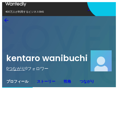
アプリを使う
400万人が利用するビジネスSNS
kentaro wanibuchi
0
0
つながり
フォロワー
プロフィール
ストーリー
性格
つながり