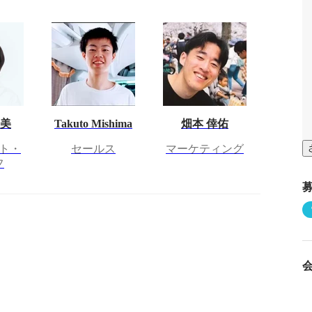
日美
Takuto Mishima
畑本 倖佑
ト・
セールス
マーケティング
フ