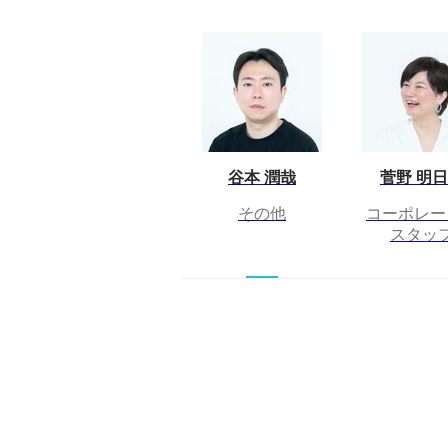
谷本 潤哉
菅野 明
その他
コーポレー
スタッ