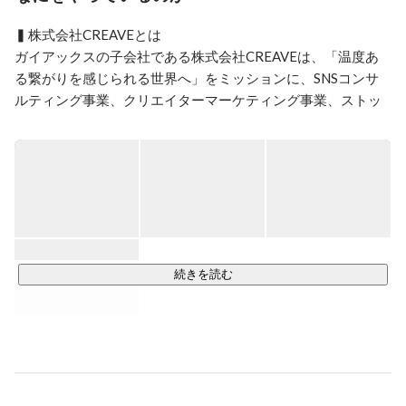
ーとして、企業のリブランディングや新商品開発におけ
るデザインコンサルティングを担当。

▍株式会社CREAVEとは

株式会社ガイアックスにてオンライン配信サービスの立
ガイアックスの子会社である株式会社CREAVEは、「温度あ
ち上げに参画し、主に大企業向けの営業からPM/CS業務
る繋がりを感じられる世界へ」をミッションに、SNSコンサ
を幅広く担当。2021年5月より、株式会社GENIC LAB事
ルティング事業、クリエイターマーケティング事業、ストッ
業責任者、同年1月より事業部長を務める。
クフォト事業を展開しています。

CREAVE事業紹介ページ：
https://creave.co.jp/service/
株式会社CREAVEでは、Instagram・X・TikTokに主軸を置
き、企業のSNSアカウントの運用支援を中心に行っていま
す。ディレクターとクリエイターがチームとなり、SNSに特
化したクリエイティブの企画立案から、撮影・制作・投稿代
行・レポーティングまでを一気通貫しておこないます。

続きを読む
コスメ・食品・インテリア・家電等のtoC商材を持つ企業様を
中心に、SNSマーケティング、クリエイターマーケティング
の領域で幅広く支援実績があります。

　└マーケティング領域での支援企業数*は、300社以上。

　└ストックフォトの購入登録企業数*は700社以上。