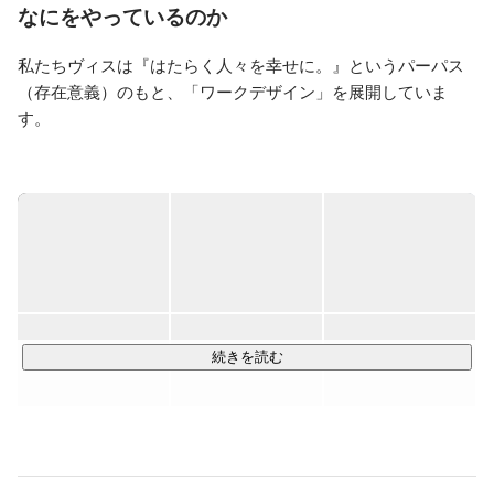
なにをやっているのか
私たちヴィスは『はたらく人々を幸せに。』というパーパス
（存在意義）のもと、「ワークデザイン」を展開していま
す。

DATA、PLACE、BRANDの観点から最適なワークプレイスを
導き出し、はたらく人々のエンゲージメントを高めながら、
企業価値をさらに向上させる環境をデザインしていきます。
それが『ワークデザイン』という考え方であり、その理想を
叶えるための事業とサービスを展開しています。

ただ素敵なデザインを提供するのが私たちの仕事ではありま
せん。

続きを読む
企業が抱える問題を一つ一つ紐解いていき、企業が目指す未
来を一緒に共有し、今までにない世界に一つだけのより強固
な企業をつくるべく、最強のパートナーとしてデザインを使
ってサポートします。
