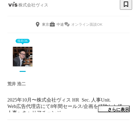
株式会社ヴィス
東京
中途
オンライン面談OK
指名OK
荒井 浩二
2025年10月〜株式会社ヴィス HR  Sec. 人事Unit.

Web広告代理店にて8年間セールス/企画を経験した後、
さらに表示
人事へキャリアチェンジ。

人事としては採用担当から始まり、評価/制度/企画/人材
開発/労務など幅広く携わりました。