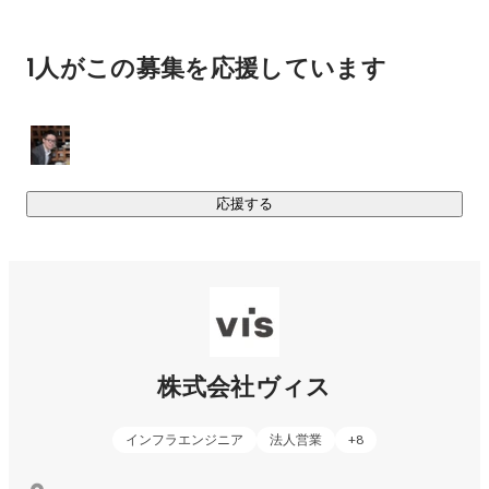
『はたらく人々を幸せに。』企業ではたらく人たちが自分の
勤める会社に誇りを持ち、毎日楽しくはたらけたら…。より企
1人がこの募集を応援しています
業が元気になり、その企業が日本を元気にしていく。そこか
ら世界へ。そんな想いをもって私たちは事業を展開していま
す。

https://vis-produce.com/
応援する
https://vis-produce.com/recruit
https://vis-produce.com/projects/branding/workplace_design/
株式会社ヴィス
インフラエンジニア
法人営業
+
8