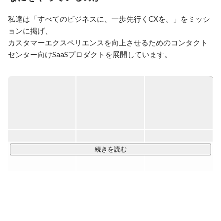
諸国の営業マーケティング担当をしていました。パナマ
私達は「すべてのビジネスに、一歩先行くCXを。」をミッシ
やメキシコと言った国に若いころから駐在員として赴任
して、中規模組織のマネージメント経験を積んできまし
ョンに掲げ、

た。ラテンな人たちと一緒に目標に向かって走る事で、
カスタマーエクスペリエンスを向上させるためのコンタクト
チームをマネージする事の喜びを知りました。とにかく
センター向けSaaSプロダクトを展開しています。

明るく、元気に、真剣に目標に向かって頑張る。大事な
ことは結果だけでは無く、そのプロセスであるという事
大手企業を中心に500社以上の導入実績を誇り、7年連続チャ
を信念にしています。

ットボット市場売上No1※を獲得するなど、

入社9年目に、学生時代から決めていたMBA（米国）に
お客様からの高い評価を裏付けに業界内で高いポジションを
留学をしました。今ではすっかり学んだことは忘れてし
確立しています。

まいましたが、その時培った人との繋がりと、膨大な量
の知識の引き出し（中身は忘れましたが）を得て来たつ
チャットから電話までサポート領域を広くカバーするソリュ
もりです。目線を高く、目標を高く、自分を律するとい
ーション提供を強みとして、

続きを読む
う事を学びました。

その中で蓄積した現場の運用ノウハウや膨大なデータをもと
MBA卒業後にソニーを卒業して投資会社、コンサルテ
に、独自のサポートテクノロジーを開発。

ィング企業を経てモビルスの経営に携わっています。モ
ビルスはまさにこれからの会社です。今年の3月に最初
2023年11月には自然言語処理を取り入れたオペレーション支
の外部からの資金調達を行い、成長に向けての原資を得
援AI「MooA®」の提供を開始しました。

ました。　社員もこの1年でほぼ倍に増えました。40人
最新技術を取り入れたソリューション提供で、顧客サポート