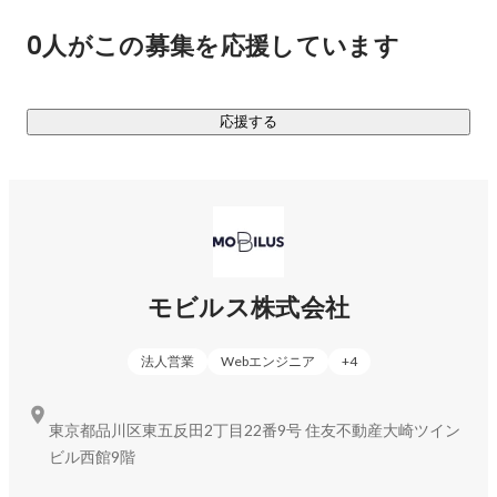
いる社員のうち、そのほとんどがエンジニアの方です。
領域の進化を支援しています。

しかも、日本人の割合は4分の1以下。ベトナムの方、ポ
0人がこの募集を応援しています
ルトガルの方、入り乱れてのチームです。エンジニアが
その能力をいかんなく発揮し、新しい価値提案をその技
術力で実現していく。昔ソニーが掲げた”愉快なる理想
https://mobilus.co.jp/solution
応援する
工場の建設”をソフトウェアエンジニアの世界で実現し
たいと思っています。

■CX-Branding Tech Lab＼お客様事例やソリューション活用を
自分の仕事に誇りを持ち、目標に向かって真剣に仕事に
https://mobilus.co.jp/lab/
取り組む素敵な仲間に恵まれた会社であると自負してい
ます。たまに熱くなって、議論が白熱する事もあります
が、気持ちの悪い人は一人もいないと約束します。自分
の技術力や経験を生かして、新しい価値を一緒に実現し
モビルス株式会社
たいと思って頂ける方には是非応募頂きたいです。
法人営業
Webエンジニア
+
4
東京都品川区東五反田2丁目22番9号 住友不動産大崎ツイン
ビル西館9階