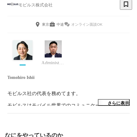
モビルス株式会社
東京
中途
オンライン面談OK
Administration Unit 長
Tomohiro Ishii
モビルス社の代表を務めてます。

さらに表示
モビルスはモバイル世界でのコミュニケーションの第一
人者を目指して走っています。

IoTからAIまでを含めた領域でのソリューション提供を
目指します。

なにをやっているのか
私はもともとは新卒でソニーに就職して、ずっと中南米