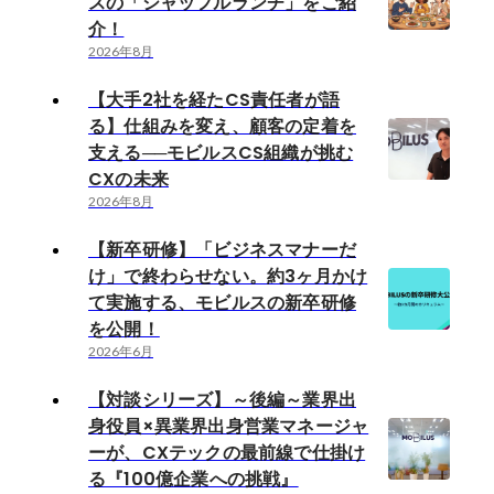
スの「シャッフルランチ」をご紹
介！
2026年8月
【大手2社を経たCS責任者が語
る】仕組みを変え、顧客の定着を
支える──モビルスCS組織が挑む
CXの未来
2026年8月
【新卒研修】「ビジネスマナーだ
け」で終わらせない。約3ヶ月かけ
て実施する、モビルスの新卒研修
を公開！
2026年6月
【対談シリーズ】～後編～業界出
身役員×異業界出身営業マネージャ
ーが、CXテックの最前線で仕掛け
る『100億企業への挑戦』