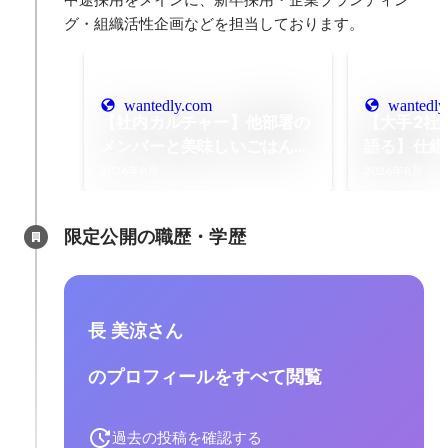
グ・組織活性企画などを担当しております。
wantedly.com
wantedly
【社内カルチャー】他部署の
【大手2社
メンバーと美味しいごはん
語る】仕組
を！モビルスの「シャッフル
定着を支え
2026年8月
2026年8月
ランチ」をご紹介！
組織が挑む
限定公開の職歴・学歴
長 美涼さん
のプロフィールをすべて閲覧
過去の投稿を確認する