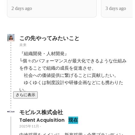
「シャッフルランチ」をご紹介！
モビルスCS
2 days ago
3 days ago
この先やってみたいこと
未来
『組織開発・人材開発』

└個々のパフォーマンスが最大化できるような仕組み
を作ることで組織の成長を促進させ、

　社会への価値提供に繋げることに貢献したい。

　ゆくゆくは制度設計や研修企画などにも携わりた
い。
さらに表示
モビルス株式会社
Talent Acquisition
現在
2025年11月
-
中途採用をメインに、新卒採用・企業ブランディン