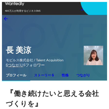
アプリを使う
400万人が利用するビジネスSNS
長 美涼
モビルス株式会社 / Talent Acquisition
6
6
つながり
フォロワー
プロフィール
ストーリー 6
性格
つながり
『
働き続けたいと思える会社
』
づくりを