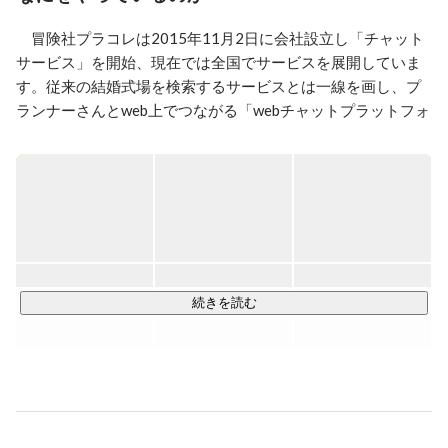
　冒険社プラコレは2015年11月2日に会社設立し「チャット
サービス」を開始、現在では全国でサービスを展開していま
す。従来の結婚式場を検索するサービスとは一線を画し、プ
ランナーさんとweb上でつながる「webチャットプラットフォ
ーム」として、SNSや口コミを中心に広まり、会員登録数が
12万組を突破しました。チャットひとつで全ての悩みが解決
できる「PLACOLE WEDDING」には、ご利用者様の50％が
他媒体を利用せずPLACOLE WEDDINGのみ利用、また、NPS
調査でも80%以上のユーザーが友人に勧めたいと回答いただ
きました。運営側が驚くほど、毎日たくさんの“ありがと
う“の声を頂けるサービスになりました。

続きを読む
公式運営するFacebook、Instagram、TikTok、X(Twitter)では
合計フォロワー数が250万人を超えました。自社メディア
『DRESSY』や『美花嫁図鑑farny』なども運営し、合計PV数
は月間300万PVを突破！ 高級ウェディングドレスが最大
90%OFFで購入できる通販サイト“DRESSY ONLINE”も展開し
ています。
