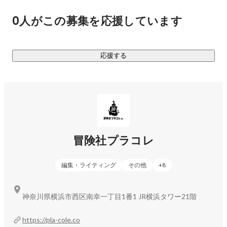
上記のサービスや、その他、結婚式にまつわる情報やサービ
0人がこの募集を応援しています
スをまとめた花嫁アプリ「PLACOLE & DRESSY 」は累計40万
ダウンロードを突破しました。

応援する
【会社概要】

社名：冒険社プラコレ

コーポレートサイト：
https://pla-cole.co/
所在地：神奈川県横浜市西区南幸1丁目1-1　JR横浜タワー21
階

設立：2015年11月2日

冒険社プラコレ
代表取締役CEO：武藤功樹

編集・ライティング
その他
+
8
事業内容

『PLACOLE & DRESSY』ブランド事業

『DRESSY CAFE』カフェ/ショップ事業

神奈川県横浜市西区南幸一丁目1番1 JR横浜タワー21階
『IG analytics』SNSマーケティングツール/コンサル事業

『ViKet Town』ビジネルツール事業

https://pla-cole.co