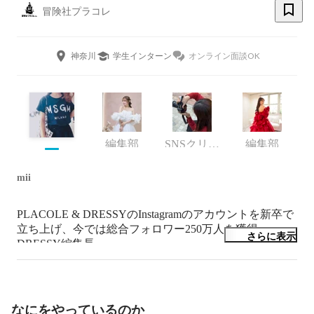
冒険社プラコレ
神奈川
学生インターン
オンライン面談OK
編集部
SNSクリエイター・カメラマン
編集部
mii
PLACOLE & DRESSYのInstagramのアカウントを新卒で
立ち上げ、今では総合フォロワー250万人を獲得。
さらに表示
DRESSY編集長。
なにをやっているのか