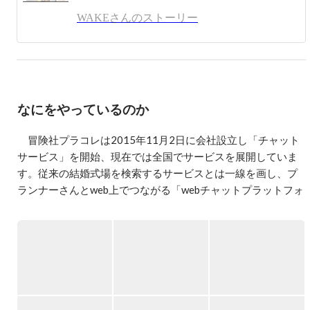
WAKEさんのストーリー
なにをやっているのか
　冒険社プラコレは2015年11月2日に会社設立し「チャット
サービス」を開始、現在では全国でサービスを展開していま
す。従来の結婚式場を検索するサービスとは一線を画し、プ
ランナーさんとweb上でつながる「webチャットプラットフォ
ーム」として、SNSや口コミを中心に広まり、会員登録数が
12万組を突破しました。チャットひとつで全ての悩みが解決
できる「PLACOLE WEDDING」には、ご利用者様の50％が
他媒体を利用せずPLACOLE WEDDINGのみ利用、また、NPS
調査でも80%以上のユーザーが友人に勧めたいと回答いただ
きました。運営側が驚くほど、毎日たくさんの“ありがと
う“の声を頂けるサービスになりました。
