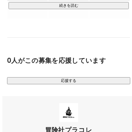
続きを読む
公式運営するFacebook、Instagram、TikTok、X(Twitter)では
合計フォロワー数が250万人を超えました。自社メディア
『DRESSY』や『美花嫁図鑑farny』なども運営し、合計PV数
は月間300万PVを突破！ 高級ウェディングドレスが最大
90%OFFで購入できる通販サイト“DRESSY ONLINE”も展開し
ています。

上記のサービスや、その他、結婚式にまつわる情報やサービ
0人がこの募集を応援しています
スをまとめた花嫁アプリ「PLACOLE & DRESSY 」は累計40万
ダウンロードを突破しました。

応援する
【会社概要】

社名：冒険社プラコレ

コーポレートサイト：
https://pla-cole.co/
所在地：神奈川県横浜市西区南幸1丁目1-1　JR横浜タワー21
階

設立：2015年11月2日

冒険社プラコレ