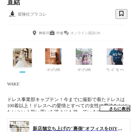
直結
冒険社プラコレ
神奈川
中途
オンライン面談OK
その他
その他
ライター
WAKE
ドレス事業部キャプテン！今までに撮影で着たドレスは
100着以上！ドレスへの愛情とすべての女性に魔法をかけ
さらに表示
たいという熱い思いを誰よりも持っています！ECサイト
の運営、ディレクションからモデルまでこなし、NEW 
OPENしたDRESSY ROOMではお客様にドレスやアクセサ
新店舗立ち上げの"裏側"オフィスをDIYして魔法の空間にしちゃいました！
リーをご提案しています！