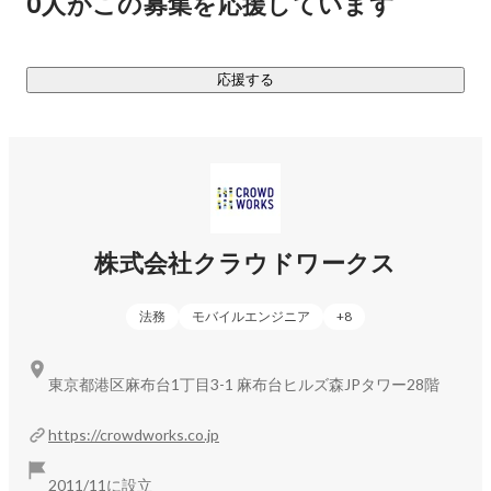
0人がこの募集を応援しています
https://crowdworks.jp/
・クラウドワークス エージェント(テック)   
https://crowdtech.jp/
応援する
・クラウドワークス エージェント                
https://bizasst.jp/client/
・クラウドリンクス 　　　　　　　            
https://crowdlinks.jp/
・クラウドログ　　　　　　　　　             
https://www.innopm.com/
・みんなのカレッジ 　　　　　　　            
https://minnano-
株式会社クラウドワークス
college.jp/
・Human & Human　　　　　　　　　　　
https://lp.human-
法務
モバイルエンジニア
+
8
human.jp/
・クラウドワークスAI　　　　　　　　　  
https://ordermaid.ai/
東京都港区麻布台1丁目3-1 麻布台ヒルズ森JPタワー28階
・クラウドワークス AI道場　　　　　　　 
https://dojo.crowdworks-ai.com/
https://crowdworks.co.jp
・PARK　　　　　　　　　　　　　　　　
https://park.jp/
・メンバーペイ　　　　　　　　　　　　  
2011/11に設立