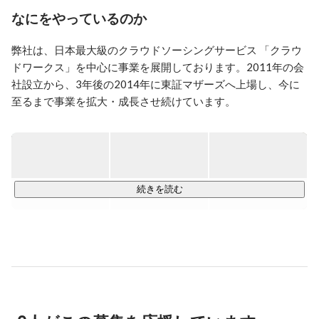
好きなもの、こと

なにをやっているのか
・SUPER BEAVER

・スノボ（パーク）

弊社は、日本最大級のクラウドソーシングサービス 「クラウ
・アウトドア

ドワークス」を中心に事業を展開しております。2011年の会
・レズミルズ

・働くこと
社設立から、3年後の2014年に東証マザーズへ上場し、今に
至るまで事業を拡大・成長させ続けています。

そもそもクラウドソーシングサービスとは、インターネット
上で、誰もが自由に仕事を受注・発注することができるサー
ビスのことを指します。フリーランスや個人事業主、企業を
退職したシニア、子育て中の女性、若者、障害を抱える方な
続きを読む
ど幅広い個人が、時間や場所、年齢に関係無く仕事を受けて
収入が得られるように、時間と場所にとらわれることのない
「新しい働き方」の拡大を通じて、次なる社会の創造に携わ
っていきたいと考えています。

▼運営サービス▼

・クラウドワークス 　　　　　　　             