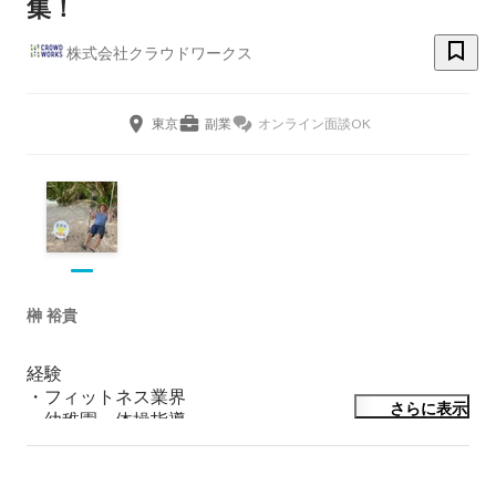
集！
株式会社クラウドワークス
東京
副業
オンライン面談OK
榊 裕貴
経験

・フィットネス業界

さらに表示
・幼稚園、体操指導

・法人営業

・採用
