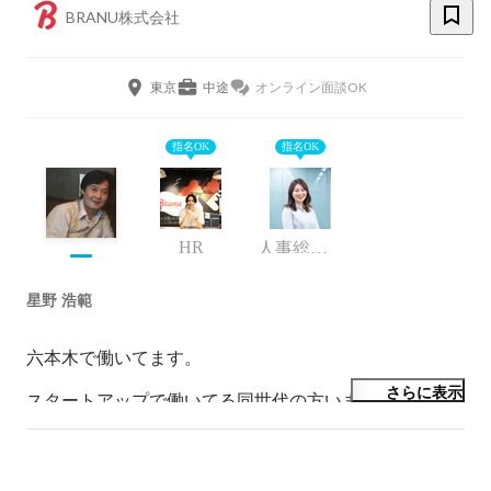
BRANU株式会社
東京
中途
オンライン面談OK
指名OK
指名OK
HR
人事総務部
星野 浩範
六本木で働いてます。

さらに表示
スタートアップで働いてる同世代の方いましたら誘って
下さい

＜プロフィール＞

・1981年　群馬生まれ
