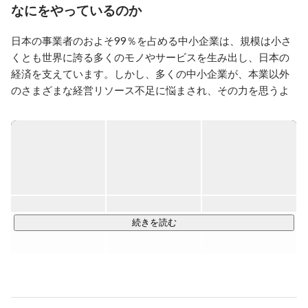
なにをやっているのか
・2000年　明治大学入学

・2005年　経営コンサル会社へ就職

日本の事業者のおよそ99％を占める中小企業は、規模は小さ
・2007年　SIer企業へ転職、以降IT/WEB業界で管理部
門を専門領域としながら

くとも世界に誇る多くのモノやサービスを生み出し、日本の
　　　　　上場会社などで働く

経済を支えています。しかし、多くの中小企業が、本業以外
・2018年12月　BRANU(株)へジョイン、HRチームシニ
のさまざまな経営リソース不足に悩まされ、その力を思うよ
アマネージャー

うに発揮できていません。

・2019年2月　  経営管理部を管掌

私たちは創業当初より、建設業界を中心とした6,500社以上の
＜自己紹介＞

2018年12月からジョインし、『建設業界をテクノロジー
企業に対してWebサイト制作やWebプロモーションが簡単に
でアップデートする』というビジョンを達成するために
できる、"仕組み"を提供することで急成長を遂げました。そし
会社組織全体の改革に携わっています。

て、次のステージでは"仕組み"ではなく"環境"を提供するた
元々の専門領域は「人」ですが、会社全体、事業全体か
め、新たなプロダクトの開発と提供に取り組んでいます。
ら見直し、

続きを読む
会社として“誇れるサービス”を発信していけるようにト
ライエラーを繰り返しています。