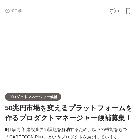
ション業務や制作業務をお任せします。 営業や、社内外のクリエ
イター、エンジニアチームと連携してサイトを形にします。 一人
0
10日前
が担当する案件数としては、＜新規の案件を月10件程度＞となり
ます。 案件によっては、WEBサイトだけでなく紙媒体を含めたト
ータルデザインや、漫画コンテンツの導入、ロゴ作成など
プロダクトマネージャー候補
50兆円市場を変えるプラットフォームを
作るプロダクトマネージャー候補募集！
■仕事内容 建設業界の課題を解消するため、以下の機能をもつ
「CAREECON Plus」というプロダクトを展開しています。 ・施