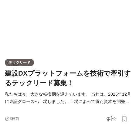
テックリード
建設DXプラットフォームを技術で牽引す
るテックリード募集！
私たちは今、大きな転換期を迎えています。 当社は、2025年12月
に東証グロースへ上場しました。 上場によって得た資本を開発部
門へ重点投資することで、 サービスラインナップを大幅に拡大し
「CAREECON Platform」を 業界全体を支える建設DXプラットフ
0
3日前
ォームへと進化させていく段階であり 現在は、複数プロダクトを
横断して共通基盤を整備し、 アーキテクチャを刷新しながらスケ