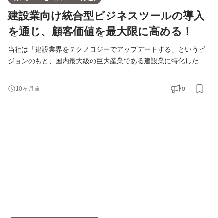
建設業向け統合型ビジネスツールの導入
を通じ、顧客価値を最大限に高める！
当社は「建設業界をテクノロジーでアップデートする」というビ
ジョンのもと、国内最大級の巨大産業である建設業に特化した事
業展開を行っております。 建設投資額は増え続ける見通しにも関
わらず、建設業の働き手が日々減少している現状に対し少しでも
0
10ヶ月前
力になれるようデータやテクノロジーを活用した経営支援をして
います。 2024年に適用される時間外労働の上限規制の影響もあ
り、建設業界の人手不足はより深刻なものとなり、業務の