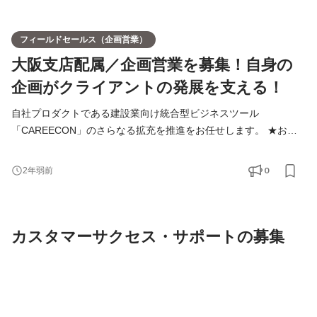
フィールドセールス（企画営業）
大阪支店配属／企画営業を募集！自身の
企画がクライアントの発展を支える！
自社プロダクトである建設業向け統合型ビジネスツール
「CAREECON」のさらなる拡充を推進をお任せします。 ★お客
様のビジネス拡大・発展に大きく貢献できるやりがいのある仕事
です 【サービス】 ▼施工現場の業務改善にて労働生産性を解決す
0
2年弱前
る「CAREECON施工管理」 ▼ノーコードWebサイト管理ツール
「CAREECON集客」 ▼建設業に特化した採用管理システム
「CAREECON採用」 ▼建設業界特化、完全無料マッチングサー
カスタマーサクセス・サポートの募集
ビス「CAREECONマッチング」 【主