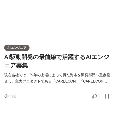
AIエンジニア
AI駆動開発の最前線で活躍するAIエンジ
ニア募集
現在当社では、昨年の上場によって得た資本を開発部門へ重点投
資し、主力プロダクトである「CAREECON」「CAREECON
Plus」の拡充や、顧客課題を一元的に解決する建設DXプラットフ
ォーム「CAREECON Platform」の構築を急ピッチで進めていま
0
3日前
す。 このかつてない規模のプロダクト開発を圧倒的なスピードで
実現するため、当社ではAI活用を前提とした「AI駆動型開発」体
制への移行を全社的に宣言しました。 本ポジションでは、ビジネ