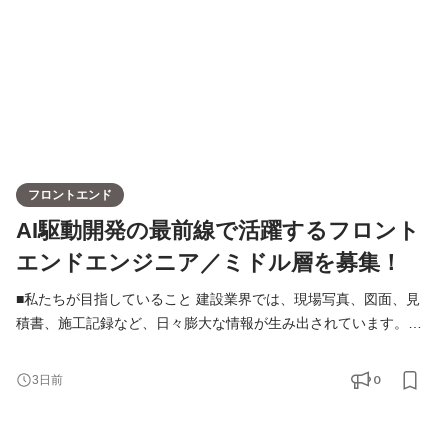
ス課題の抽出から入
フロントエンド
AI駆動開発の最前線で活躍するフロント
エンドエンジニア／ミドル層を募集！
■私たちが目指していること 建設業界では、現場写真、図面、見
積書、施工記録など、日々膨大な情報が生み出されています。し
かし、その多くは十分に活用されず、人が探し、判断し、入力し
続けています。 私たちはAIを活用することで、人が行うべき仕事
0
3日前
とAIが担うべき仕事を再定義し、建設業界における「人とAIの協
働体験」を実現したいと考えています。 AIエージェントが業務を
支援し、現場写真や業務データを理解しながらユーザーを