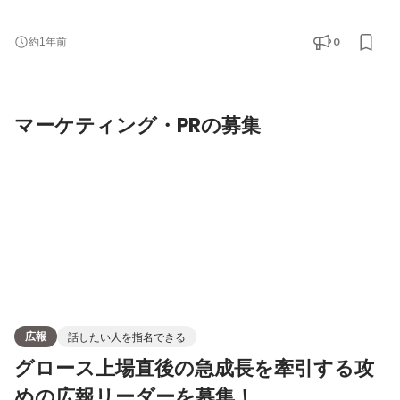
工現場の業務改善・工数削減にて人手不足を解決する「施工管理
機能」 ・集客力やブランド力不足を解決するノーコードWebサイ
0
約1年前
ト管理ツール「 マーケティング機能」 ・建設業の採用課題を解決
する採用管理ツール「採用機能」 ・クラウド型の建設業社間マッ
チングツール「マッチング機能」 ・データを一元管理し経営改善
マーケティング・PRの募集
広報
話したい人を指名できる
グロース上場直後の急成長を牽引する攻
めの広報リーダーを募集！