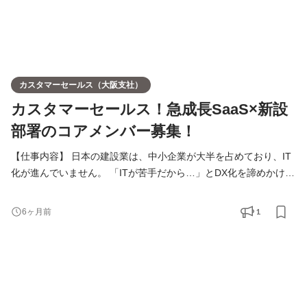
カスタマーセールス（大阪支社）
カスタマーセールス！急成長SaaS×新設
部署のコアメンバー募集！
【仕事内容】 日本の建設業は、中小企業が大半を占めており、IT
化が進んでいません。 「ITが苦手だから…」とDX化を諦めかけて
いる中小企業に、テクノロジーの力を届け、経営改善を支援する
ことが私たちのミッションです。 ARR成長率125%以上の成長率
1
6ヶ月前
を誇る本ポジションは、さらなる事業拡大に向け、新設部署であ
る 「カスタマーセールス」 のコアメンバーを募集します。 ITに
苦手意識のある中小企業の経営者に寄り添い、 「売る」だけ