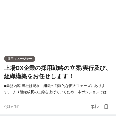
も上位5％の企業として選出されました（詳細：SalesNow成長企
業セレク
採用マネージャー
上場DX企業の採用戦略の立案/実行及び、
組織構築をお任せします！
■業務内容 当社は現在、組織の飛躍的な拡大フェーズにありま
す。 より組織成長の曲線を上げていくため、本ポジションでは採
用マネージャーとして、正社員・派遣社員・アルバイト・業務委
託等の雇用形態を問わない採用戦略の立案から実行までを主導し
0
3ヶ月前
つつ、採用ブランディングや現在5名で構成されるHRチームのマ