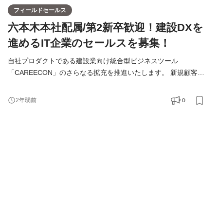
フィールドセールス
六本木本社配属/第2新卒歓迎！建設DXを
進めるIT企業のセールスを募集！
自社プロダクトである建設業向け統合型ビジネスツール
「CAREECON」のさらなる拡充を推進いたします。 新規顧客に
対して、自社開発をしている「集客・採用サイト、SaaSツール、
マッチングサービス、広告媒体」などを活用したコンサルティン
0
2年弱前
グ営業を行う事によって、建設業界のDX化を進めていただきま
す。 【主なクライアント】 建設業は、許可業者数57万社を抱える
国内でも全産業で見ても上位の業界であり、96％が下請け企業で
成り立って