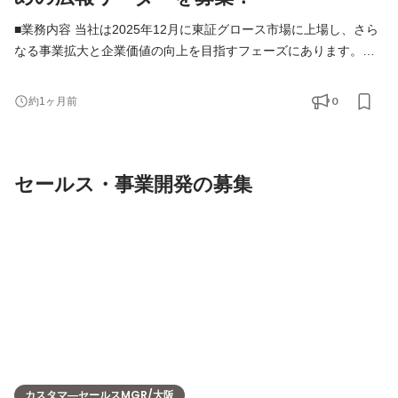
■業務内容 当社は2025年12月に東証グロース市場に上場し、さら
なる事業拡大と企業価値の向上を目指すフェーズにあります。こ
れまでは経営陣や他部署が兼務する形で広報活動を行ってきまし
たが、今年度より新たに「IR広報室」を立ち上げます。 現在、部
0
約1ヶ月前
門責任者は着任しておりますが、今後はコーポレートブランディ
ングおよびメディアリレーションズをさらに強固にするため、
「広報専任の一人目」として、広報戦略の企画・実行をメイ
セールス・事業開発の募集
カスタマ―セールスMGR/大阪