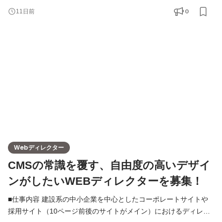
います。 そのため、以下のようなマルチプロダクトを展開し、あ
0
11日前
らゆるニーズに応える「All-in-One 建設DX Platformer」を目指し
ています。 【展開している主なプロダクト】 ・施工現場の業務改
善/工数削減にて人手不足を解決する「施工管理機能」 ・集客力
Webディレクター
CMSの常識を覆す、自由度の高いデザイ
ンがしたいWEBディレクターを募集！
■仕事内容 建設系の中小企業を中心としたコーポレートサイトや
採用サイト（10ページ前後のサイトがメイン）におけるディレク