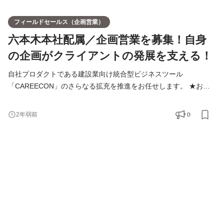
フィールドセールス（企画営業）
六本木本社配属／企画営業を募集！自身
の企画がクライアントの発展を支える！
自社プロダクトである建設業向け統合型ビジネスツール
「CAREECON」のさらなる拡充を推進をお任せします。 ★お客
様のビジネス拡大・発展に大きく貢献できるやりがいのある仕事
です 【サービス】 ▼施工現場の業務改善にて労働生産性を解決す
0
2年弱前
る「CAREECON施工管理」 ▼ノーコードWebサイト管理ツール
「CAREECON集客」 ▼建設業に特化した採用管理システム
「CAREECON採用」 ▼建設業界特化、完全無料マッチングサー
ビス「CAREECONマッチング」 【主