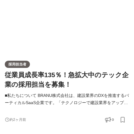
文書、契約書管理、審査 ・各種手続き、管理 ・備品
採用担当者
従業員成長率135％！急拡大中のテック企
業の採用担当を募集！
■私たちについて BRANU株式会社は、建設業界のDXを推進するバ
ーティカルSaaS企業です。「テクノロジーで建設業界をアップデ
ートする。」をビジョンに掲げ、建設業向けのクラウドサービス
を提供し、業務効率化や経営改善をサポートしています。創業以
0
約2ヶ月前
来、成長を続けており、昨年度（2024年）には従業員数成長率
135.29%を記録し、540万社を対象とした社員成長率ランキングで