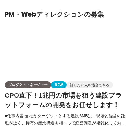
「CAREECON Plus」の拡充や、新サービスの開発によって顧客
PM・Webディレクションの募集
の課題を一
プロダクトマネージャー
NEW
話したい人を指名できる
CPO直下！1兆円の市場を狙う建設プラ
ットフォームの開発をお任せします！
■仕事内容 当社がターゲットとする建設SMBは、現場と経営の距
離が近く、特有の産業構造も相まって経営課題が複雑化してお
り、単一機能の提供では課題解決が難しい状態にあると認識して