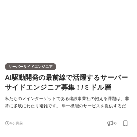
ールする仕組みを構築しています。 本ポジションでは、この変
サーバーサイドエンジニア
AI駆動開発の最前線で活躍するサーバー
サイドエンジニア募集！/ミドル層
私たちのメインターゲットである建設事業社の抱える課題は、非
常に多岐にわたり複雑です。 単一機能のサービスを提供するだけ
では本質的な解決には至らないからこそ、私たちは包括的な価値
を提供する「プラットフォーム」の存在が不可欠だと考えていま
0
4ヶ月前
す。 BRANUでは、昨年度の上場によって得た資本を開発部門へと
重点投資することで、現在開発を進めている「CAREECON」