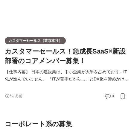
カスタマーセールス（東京本社）
カスタマーセールス！急成長SaaS×新設
部署のコアメンバー募集！
【仕事内容】 日本の建設業は、中小企業が大半を占めており、IT
化が進んでいません。 「ITが苦手だから…」とDX化を諦めかけて
いる中小企業に、テクノロジーの力を届け、経営改善を支援する
ことが私たちのミッションです。 ARR成長率125%以上の成長率
0
6ヶ月前
を誇る本ポジションは、さらなる事業拡大に向け、新設部署であ
る 「カスタマーセールス」 のコアメンバーを募集します。 ITに
苦手意識のある中小企業の経営者に寄り添い、 「売る」だけ
コーポレート系の募集