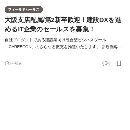
フィールドセールス
大阪支店配属/第2新卒歓迎！建設DXを進
めるIT企業のセールスを募集！
自社プロダクトである建設業向け統合型ビジネスツール
「CAREECON」のさらなる拡充を推進いたします。 新規顧客に
対して、自社開発をしている「集客・採用サイト、SaaSツール、
マッチングサービス、広告媒体」などを活用したコンサルティン
0
2年弱前
グ営業を行う事によって、建設業界のDX化を進めていただきま
す。 【主なクライアント】 建設業は、許可業者数57万社を抱える
国内でも全産業で見ても上位の業界であり、96％が下請け企業で
成り立って