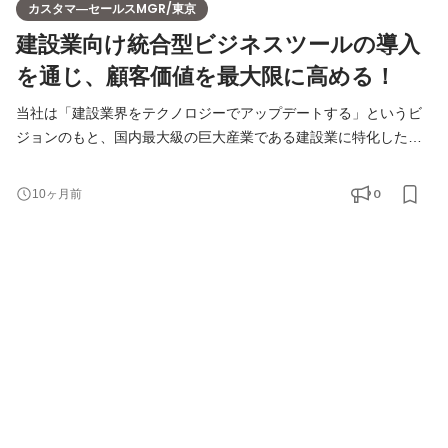
カスタマ―セールスMGR/東京
建設業向け統合型ビジネスツールの導入
を通じ、顧客価値を最大限に高める！
当社は「建設業界をテクノロジーでアップデートする」というビ
ジョンのもと、国内最大級の巨大産業である建設業に特化した事
業展開を行っております。 建設投資額は増え続ける見通しにも関
わらず、建設業の働き手が日々減少している現状に対し少しでも
0
10ヶ月前
力になれるようデータやテクノロジーを活用した経営支援をして
います。 2024年に適用される時間外労働の上限規制の影響もあ
り、建設業界の人手不足はより深刻なものとなり、業務の