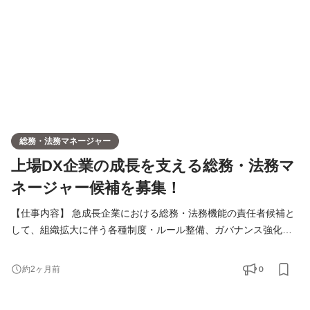
総務・法務マネージャー
上場DX企業の成長を支える総務・法務マ
ネージャー候補を募集！
【仕事内容】 急成長企業における総務・法務機能の責任者候補と
して、組織拡大に伴う各種制度・ルール整備、ガバナンス強化、
リスクマネジメント推進をリードしていただきます。 定型業務の
運用管理だけでなく、「今後1,000名規模の組織になっても機能す
0
約2ヶ月前
る仕組みづくり」をミッションとして担っていただきます。 ■具
体的な業務内容 ・契約文書の確認、リバイス等の法務業務 ・社内