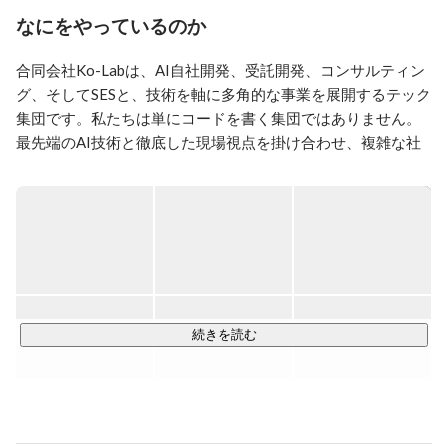
った。
なにをやっているのか
合同会社Ko-Labは、AI自社開発、受託開発、コンサルティン
グ、そしてSESと、技術を軸に多角的な事業を展開するテック
集団です。私たちは単にコードを書く集団ではありません。
最先端のAI技術と徹底した現場視点を掛け合わせ、複雑な社
会課題を解決する「価値創造」をミッションとしています。
現在、異業種で培った高いコミュニケーション能力を武器
に、エンジニアとして市場価値を爆発させたい熱い志を持つ
仲間を募っています。
続きを読む