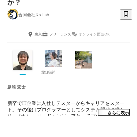
か？
合同会社Ko-Lab
東京
フリーランス
オンライン面談OK
業務執行社員
島崎 宏太
新卒でIT企業に入社しテスターからキャリアをスター
ト。その後はプログラマーとしてシステム開発に携わ
さらに表示
り、のちに、リードエンジニアとしてプロジェクトに参
画。その後、SESのメンバー調達、インフラとして活動
するようになる。これまでの経験を経て、合同会社Ko-
Labを起業し、主に会社運営を中心に活動することとな