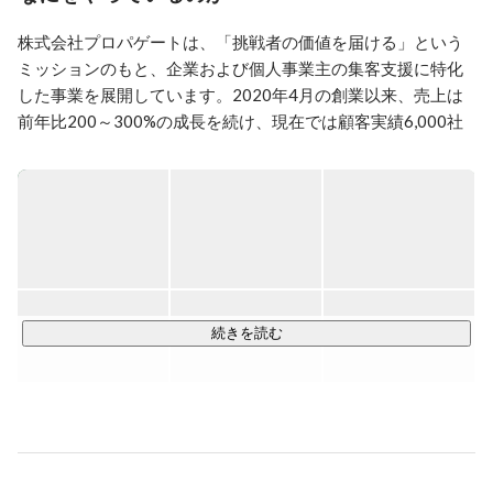
活かし「全国の個人事業主・企業の集客支援をしたい」
想いから、2020年株式会社プロパゲートを創業。
株式会社プロパゲートは、「挑戦者の価値を届ける」という
ミッションのもと、企業および個人事業主の集客支援に特化
した事業を展開しています。2020年4月の創業以来、売上は
前年比200～300%の成長を続け、現在では顧客実績6,000社
以上（2026年5月時点）を誇ります。

主にデザインやマーケティング関連のサブスクリプション型
ビジネスを中心に、問い合わせ獲得数やWEB制作件数で業界
トップクラスの実績。大手企業から個人事業主に至るまで、
多様なニーズに応じたサイト制作およびマーケティング支援
を行っています。顧客満足度は非常に高く、リピート率は
98%以上という圧倒的な信頼を獲得しています。

続きを読む
今後は、国内市場におけるトップポジションの確立に加え、
米国市場への進出や新規事業の展開を視野に入れ、さらなる
成長を目指しています。
