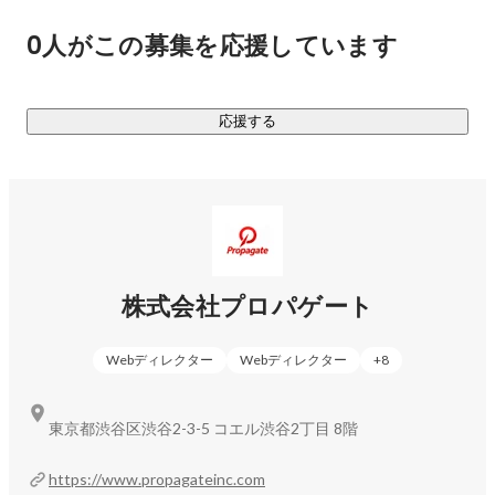
プロパゲートが手掛ける事業は以下の通りです。

0人がこの募集を応援しています
【価値をカタチにするWeb Design】

■ サブスクWEB制作

制作費0円・月額9,800円～で、クライアントのニーズに合わ
応援する
せた高品質なホームページを提供。完全オリジナルのWebデ
https://www.propagateinc.com/web-design
【価値を届けるWeb Marketing】

■ 集客エージェント

完全成果報酬型の集客支援サービス。専門のマーケティング
株式会社プロパゲート
チームがクライアントのターゲット層に向けた効果的なWeb
Webディレクター
Webディレクター
+
8
https://www.shukyaku-agent.com/
■ スマートSEO

東京都渋谷区渋谷2-3-5 コエル渋谷2丁目 8階
生成AIとSEOプロフェッショナルの掛け算で、高品質な記事
コンテンツを制作。検索エンジン上での上位表示を実現しま
https://www.propagateinc.com