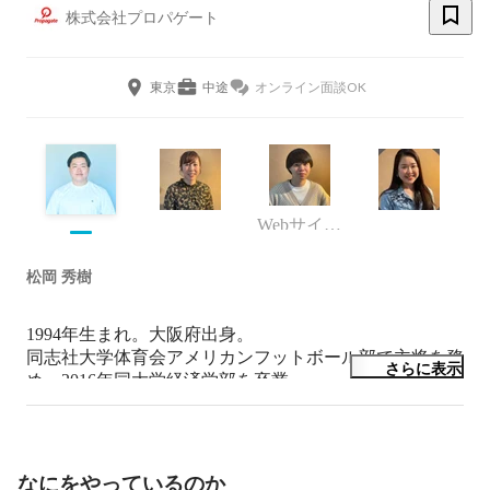
株式会社プロパゲート
東京
中途
オンライン面談OK
Webサイト制作・Webディレクションアシスタント
松岡 秀樹
1994年生まれ。大阪府出身。

同志社大学体育会アメリカンフットボール部で主将を務
さらに表示
め、2016年同大学経済学部を卒業。

2016年株式会社リクルートに新卒入社。集客促進領域に
おいて、地方中小企業から国内最大手企業まで幅広く担
当。担当企業の事業戦略立案・集客支援に従事。

これまで培ってきたマーケティング・デザインの知見を
なにをやっているのか