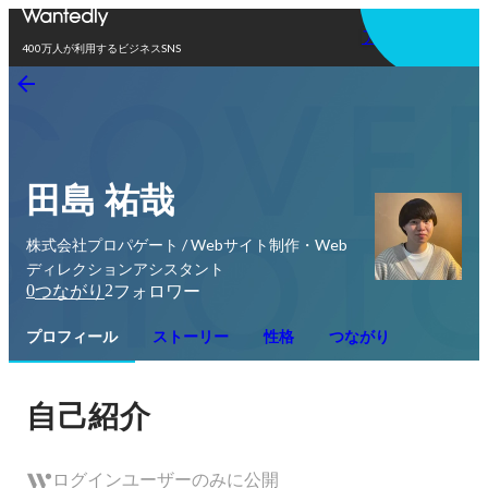
アプリを使う
400万人が利用するビジネスSNS
田島 祐哉
株式会社プロパゲート / Webサイト制作・Web
ディレクションアシスタント
0
2
つながり
フォロワー
プロフィール
ストーリー
性格
つながり
自己紹介
ログインユーザーのみに公開