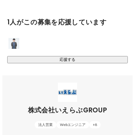
＜その他の事業内容＞

50,000社以上が利用するプラットフォームと、プラットフォ
ーム上に存在するビッグデータを武器に、グループ会社との
1人がこの募集を応援しています
シナジーを生みながら多角的な事業を展開しています。

・賃貸保証事業

・駐車場DX事業

・賃貸管理BPO事業

・SNSマーケティング事業

応援する
など
株式会社いえらぶGROUP
法人営業
Webエンジニア
+
8