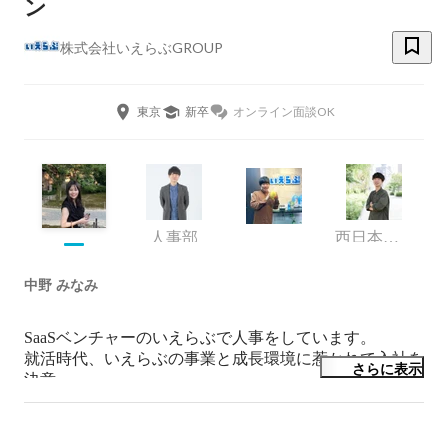
ン
株式会社いえらぶGROUP
東京
新卒
オンライン面談OK
人事部
西日本採用責任者
中野 みなみ
SaaSベンチャーのいえらぶで人事をしています。

就活時代、いえらぶの事業と成長環境に惹かれて入社を
さらに表示
決意。

気づけば入社6年目。毎日があっという間で、社会人生
活が本当に面白い！
