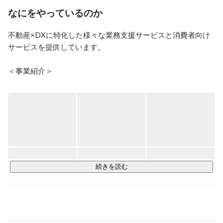
༶ ༶ ༶ ༶ ༶ ༶ ༶ ༶ ༶ ༶ ༶ ༶ ༶ ༶ ༶ ༶ ༶ ༶༶ ༶ ༶ ༶ ༶ ༶ ༶ ༶ ༶ ༶ ༶ 
なにをやっているのか
༶ ༶ ༶ ༶ ༶ ༶ ༶

不動産×DXに特化した様々な業務支援サービスと消費者向け
サービスを提供しています。

📚好きな作家📚　   原田マハさん、恩田陸さん、上橋菜
穂子さん

＜事業紹介＞

🎫好きな映画🎫　『ワンダー 君は太陽』、『7番房の奇
・SaaS事業

跡』、『博士の愛した数式』

業務支援型SaaS「いえらぶCLOUD」は、導入社数17,000社以
🍽好きな食べ物🍽　馬刺し、お肉、牡蠣

上と業界内トップクラスのシェア率を誇ります。

༶ ༶ ༶ ༶ ༶ ༶ ༶ ༶ ༶ ༶ ༶ ༶ ༶ ༶ ༶ ༶ ༶ ༶༶ ༶ ༶ ༶ ༶ ༶ ༶ ༶ ༶ ༶ ༶ 
不動産会社のために作られた専用のシステムなので業務に寄
り添った使い心地と､確かな効果があるバーティカルSaaSで
༶ ༶ ༶ ༶ ༶ ༶ ༶
す。

・オリジナルシステム開発事業

続きを読む
自社SaaSの開発ノウハウを活かして、各社の業務フローに合
わせたオリジナルシステム開発やRPAの導入、OEMの提供な
ど、不動産業に関連したコンサルティングを行っています。
