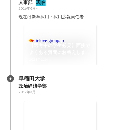
人事部
現在
2016年6月
-
現在は新卒採用・採用広報責任者
ielove-group.jp
【選考中の学生必見】面接で
よくある質問にお答えします
｜【いえらぶーむ】株式会社
2021年11月
いえらぶGROUP
早稲田大学
政治経済学部
2017年3月
ISFJ都市交通分科会賞
2015年12月