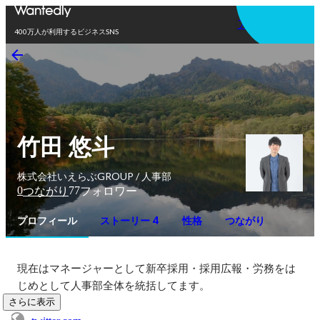
アプリを使う
400万人が利用するビジネスSNS
竹田 悠斗
株式会社いえらぶGROUP / 人事部
0
77
つながり
フォロワー
プロフィール
ストーリー 4
性格
つながり
現在はマネージャーとして新卒採用・採用広報・労務をは
じめとして人事部全体を統括してます。
さらに表示