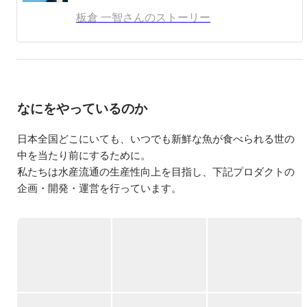
板倉 一智さんのストーリー
なにをやっているのか
日本全国どこにいても、いつでも新鮮な魚が食べられる世の
中を当たり前にするために。

私たちは水産流通の生産性向上を目指し、下記プロダクトの
企画・開発・運営を行っています。

①水産マーケットプレイス「UUUO」

全国200社以上の売り手と、全国1500社以上の買い手が集ま
る、BtoBの水産マーケットプレイスプロダクトです。

アナログで固定化された取引から、アプリを通じて”新しい取
引先と出会い、繋がり続ける”ことで、売り手は売上向上、買
い手は仕入れの幅が広がるよう、日々サービス開発を行って