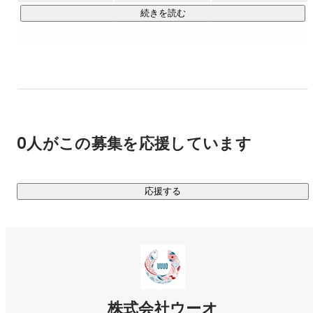
います。

続きを読む
サービスサイト：
https://service.uuuo.co.jp/
②水産卸向け受発注業務効率化SaaS「atohama」

卸売りや仲卸会社と既存取引先との受発注業務をデジタルで
行え、1人あたりの生産性をあげられる水産卸向けの受発注
SaaSです。

サービスを2022年7月に正式リリースしてから、現在、30社
0人がこの募集を応援しています
以上の水産卸売業者さま、仲卸業者さまに契約・ご利用いた
だいています。

サービスサイト：
https://atohama.uuuo.co.jp/
応援する
株式会社ウーオ