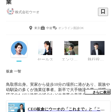
業
株式会社ウーオ
東京
中途
オンライン面談OK
セールス
エンジニア
執行役員CFO
板倉 一智
鳥取県出身。実家から徒歩10分の場所に港があり、親族や
幼馴染の多くが漁業従事者。新卒で大手物流企業へ就職。
さらに表示
帰省のたびに漁船の減少など水産業の衰退を目の当たりに
する。これまでの水産流通をデジタルに変換することで情
報の非対称性が解決され産地消費地ともに新たな流通をつ
CEO板倉にウーオの「これまで」と「これから」を語ってもらいました