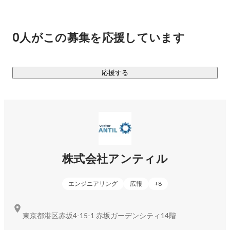
～～～～～～～～～～～～～～～～～～～～～～～～～～～
～

0人がこの募集を応援しています
◆MISSION◆

『運命の出会いを、人と、モノと、コトの間へ』

応援する
◆SLOGAN◆

『理想共創パートナー』

クライアントの理想を叶えるためには、マーケティングソリ
ューションだけでは不足しています。PRや広告などはあくま
で手法の一つでしかなく、クライアントの理想を叶えるため
に私たちにできることを日々考え、実行していきます。

株式会社アンティル
◆SERVICE◆

エンジニアリング
広報
+
8
私たち株式会社アンティルは、東証プライム上場の総合PR会
社・ベクトルグループ最初の子会社として2004年に設立され
ました。従来のPRの枠組みにとらわれず、コンサルティング
東京都港区赤坂4-15-1 赤坂ガーデンシティ14階
から実行まで一気通貫で支援しています。コミュニケーショ