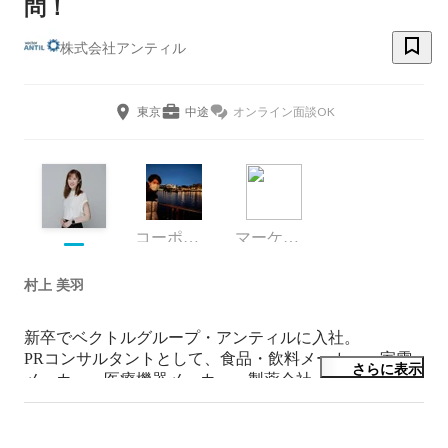
問！
株式会社アンティル
東京
中途
オンライン面談OK
コーポレート・スタッフ
マーケティング
村上 美羽
新卒でベクトルグループ・アンティルに入社。

PRコンサルタントとして、食品・飲料メーカー、家電
さらに表示
メーカー、医療機器メーカー、製薬会社、人材系企業、
銀行、官庁など多岐にわたるクライアント様を担当。

2024年3月よりアンティル経営企画室に異動し、人事関
連の業務を行っています。
