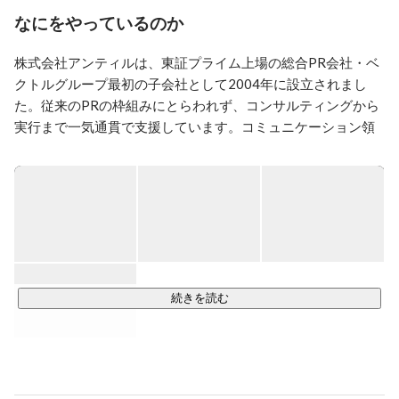
さらに、2025年3月にMR戦略室というメディアプロモ
なにをやっているのか
ート専任部隊の室長に着任。

株式会社アンティルは、東証プライム上場の総合PR会社・ベ
趣味は、アルトサックスとゴルフです！
クトルグループ最初の子会社として2004年に設立されまし
た。従来のPRの枠組みにとらわれず、コンサルティングから
実行まで一気通貫で支援しています。コミュニケーション領
域における本質的なゴールに並走し、企業や生活者の「初め
て」となる機会を創出するよう日々業務にあたっています。
その成果は世界的にも評価されており、PR業界専門誌
「PRovoke」が発表する「Global Top 250 PR Agency 
Rankings 2024」 において、アンティルは世界第6位にランク
インしました。

▶
https://www.provokemedia.com/ranking-and-data/global-
pr-agency-rankings/2025-pr-agency-rankings/top-250
続きを読む
現在、弊社のコンサルティングに対するクライアントからの
評価が高く、依頼が増加しています。今後、より組織を強化
し事業を拡大していくために、向上心を持った新たなメンバ
ーを募集しています。
