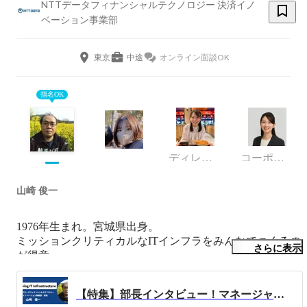
NTTデータフィナンシャルテクノロジー 決済イノ
ベーション事業部
東京
中途
オンライン面談OK
指名OK
ディレクター
コーポレート・スタッフ
山崎 俊一
1976年生まれ。宮城県出身。

ミッションクリティカルなITインフラをみんなでつくるの
さらに表示
が得意。

現在はIT技術者として採用戦略を立案し実現するハイヤリ
ングマネージャーの任務が一番楽しい。
【特集】部長インタビュー！マネージャーでありながらIT技術者として活躍する山崎さんに話を聞いてみた