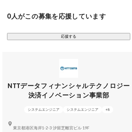
大川 汐音
そして、私たちが忘れてはならないのは、金融業界に残るレ
0人がこの募集を応援しています
ガシーな部分を変えていくこと。この決意を込めて、CAFIS
には“変える×創る×超える” というキーワードを設定しまし
た。

応援する
良い意味で今を壊し、最適解を求めていく。私たちを起点
に、さらなる進化へのサイクルを回していきます。
小倉 野絵
ディレクター
NTTデータフィナンシャルテクノロジー
決済イノベーション事業部
システムエンジニア
システムエンジニア
+
8
東京都港区海岸1-2-3 汐留芝離宮ビル 19F