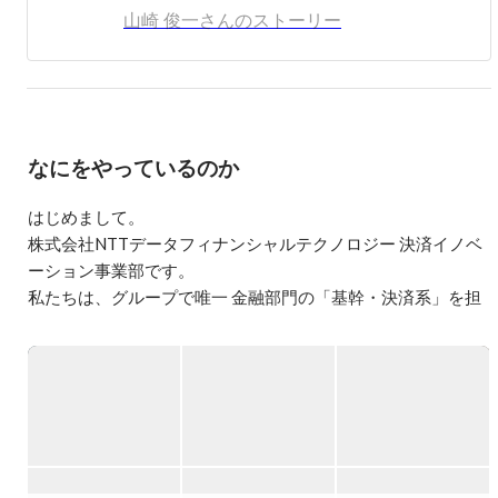
山崎 俊一さんのストーリー
なにをやっているのか
はじめまして。

株式会社NTTデータフィナンシャルテクノロジー 決済イノベ
ーション事業部です。

私たちは、グループで唯一 金融部門の「基幹・決済系」を担
https://www.wantedly.com/companies/company_3412420/pos
t_articles/874839
中でも今回は、“スマートペイメント×進化”を巻き起こし、ミ
ッションクリティカルにともに挑む仲間を募っています。
