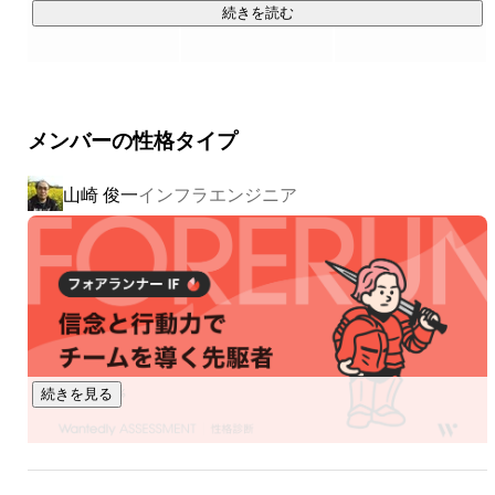
金融インフラを取り巻く環境は、目まぐるしい進化を遂げま
続きを読む
した。一方、加盟店が増え、決済手段や各種取引が多様化す
るほど、必要な処理も比例して増加。大規模トラフィックに
対応できるだけのリソース・仕組みが求められる時代になっ
ています。

メンバーの性格タイプ
そこで私たちは、自社ブランド『CAFIS』を開発しました。
山崎 俊一
インフラエンジニア
利用シーンや異なる処理ひとつひとつに対応するべく複数サ
ービスを立ち上げ、あらゆる“お金のとおり道”をデザインしま
す。

▼キャッシュレス決済総合プラットフォーム『CAFIS（キャ
https://www.wantedly.com/companies/company_3412420/pos
t_articles/872397
続きを見る
https://www.wantedly.com/companies/company_3412420/pos
t_articles/897634