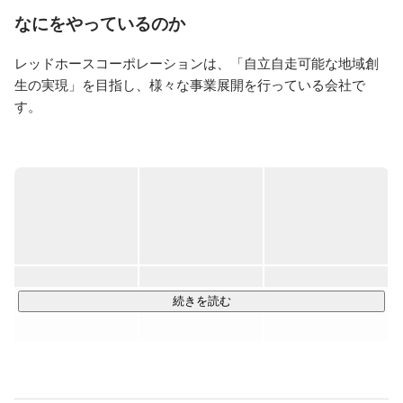
業の子会社化を経験。

なにをやっているのか
『立ち上げ屋』と思いきや…

レッドホースコーポレーションは、「自立自走可能な地域創
・グロースさせること

生の実現」を目指し、様々な事業展開を行っている会社で
・改善

・マネジメント

す。

…が得意。

＜事業内容＞

スペシャリストに憧れるジェネラリスト。
・地域産業支援・ふるさと納税支援事業

・地域コンサルティング・活性化事業

・産直D2C事業『産直アウル』

・インバウンド事業『Tokyo Creative』

1964年の創業以来、長年お土産通販事業を行ってきました
が、数年前に事業転換を行い、

続きを読む
現在は自治体の総合支援を提供する会社として、様々な事業
を展開しています。