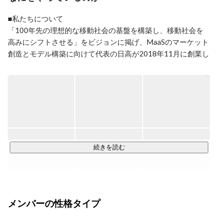
著書

MaaS～モビリティ革命から始まる全産業のゲームチェ
■私たちについて

ンジ～

「100年先の理想的な移動社会の基盤を構築し、移動社会を
メディア

高みにシフトさせる」をビジョンに掲げ、MaaSのマーケット
日経BP、日経クロストレンド、日本経済新聞社、レス
ポンス等
創造とモデル構築に向けて代表の日高が2018年11月に創業し
たスタートアップ企業です。

交通改革を実現すべく、日本の行政機関や交通事業者、各事
業者のニーズを深く理解した上で、都市や地域の社会課題を
解決するため様々なプロジェクトを推進しています。

また世界各国MaaSのキープレイヤーと常時情報交換を行い、
最先端のサービスや技術、ビジネスモデルの分析・体系化も
行うなどダイナミックに事業を進めており、案件増加に伴い
続きを読む
メンバーを募集しております。

■事業について

以下の3つの柱で事業を展開しています。

メンバーの性格タイプ
① プロダクト事業

膨大なMaaSデータを活用するためのデータ統合・可視化基盤