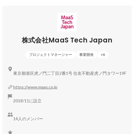
を執筆しながら、国内外のカンファレンスにも年間100件以
上登壇するなど、MaaSの本質的な実装を目指し精力的に活動
しております。
株式会社MaaS Tech Japan
プロジェクトマネージャー
事業開発
+
8
東京都港区虎ノ門二丁目2番1号 住友不動産虎ノ門タワー19F
https://www.maas.co.jp
2018/11に設立
14人のメンバー