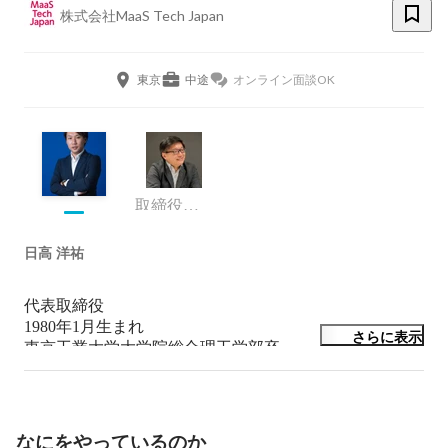
株式会社MaaS Tech Japan
東京
中途
オンライン面談OK
取締役副社長COO
日高 洋祐
代表取締役

1980年1月生まれ

さらに表示
東京工業大学大学院総合理工学部卒

東京大学学際情報学府博士課程

鉄道会社の総合職として、研究開発や戦略策定業務を行
ったのち2018年10月に退職し、現在のMaaSTechJapanを
設立。

なにをやっているのか