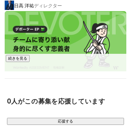
日高 洋祐
ディレクター
「SeeMaaS」( 
https://www.maas.co.jp/seemaas/
)や

移動に便利な地域住民向けアプリ「Noluday」等を開発してい
ます。

② コンサルティング事業

移動に関するデータの利活用に関する課題解決を中心に、政
策・テクニカル・ビジネスモデルなど多面的で豊富な知見か
らおもに交通事業者や自治体のみなさまをご支援、伴走をし
続きを見る
ています。

③ メディア事業

MaaSのセミナーや勉強会・講演、書籍発刊などのメディア発
清水 宏之
取締役副社長COO
信活動行っています。

代表取締役の日高はAmazonベストセラーとなった図書

0人がこの募集を応援しています
1)「MaaS～モビリテイ革命から始まる全産業のゲームチェン
ジ」

2)「Beyond MaaS 日本から始まる新モビリティ革命 ―移動と
応援する
都市の未来―」
