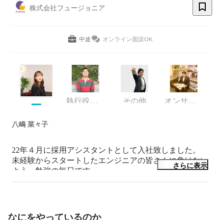
株式会社フュージョニア
中途
オンライン面談OK
執行役員 兼 IXISCREATE(株)代表取締役
その他
オンサイトサービス事業部 営業
八嶋 菜々子
22年４月に採用アシスタントとして入社致しました。

未経験からスタートしたエンジニアの皆さんに負けない
さらに表示
よう、勉強の毎日です。

一緒に頑張りましょう！
なにをやっているのか