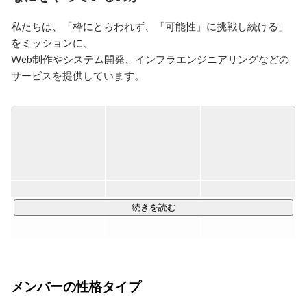
私たちは、「枠にとらわれず、「可能性」に挑戦し続ける」
をミッションに、

Web制作やシステム開発、インフラエンジニアリングなどの
サービスを提供しています。

現在160名以上の社員のうち8割以上がエンジニアやデザイナ
ー。

クライアントは直取引も多く、大手携帯キャリアからITサー
ビスを手がける有名企業まで様々です。

この19年で土台が固まり、今後は更なる成長と発展の時期を
迎えています。
続きを読む
メンバーの性格タイプ