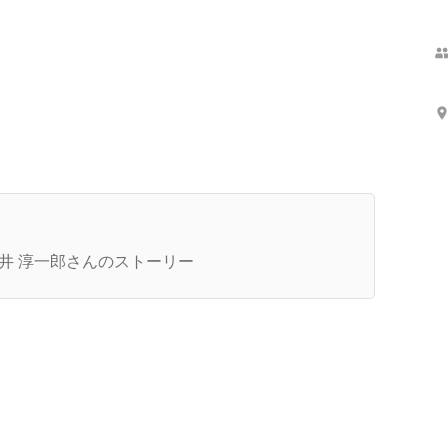
さらに表示
00坪オフィスに孤独のテント泊、警備員の寝起き
ッキリ。ヒトカラメディアの過酷な創業期
井 淳一郎さんのストーリー

