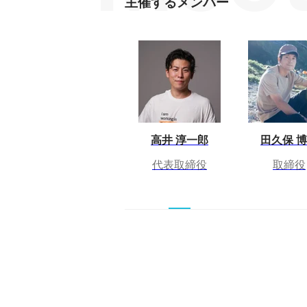
主催するメンバー
高井 淳一郎
田久保 
代表取締役
取締役