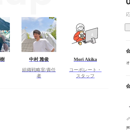
応
博樹
中村 雅俊
Mori Akika
オ
組織戦略室/責任
コーポレート・
者
スタッフ