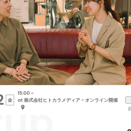
15:00 ~
2
tup
金
at 株式会社ヒトカラメディア - オンライン開催