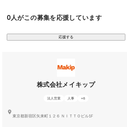
とユーザーの顔写真を合成し、自分の顔を合わせた着用イメ
https://cl.unisize.makip.co.jp/lp/facechange.html
0人がこの募集を応援しています
【FitModel.AI】

 unisizeのサイジング技術と蓄積された体型データを活かし、
応援する
平置きの商品画像から1cm単位で袖・丈・裾を再現したモデ
https://fitmodel.makip.co.jp/
株式会社メイキップ
法人営業
人事
+
8
東京都新宿区矢来町１２６ ＮＩＴＴＯビル1F