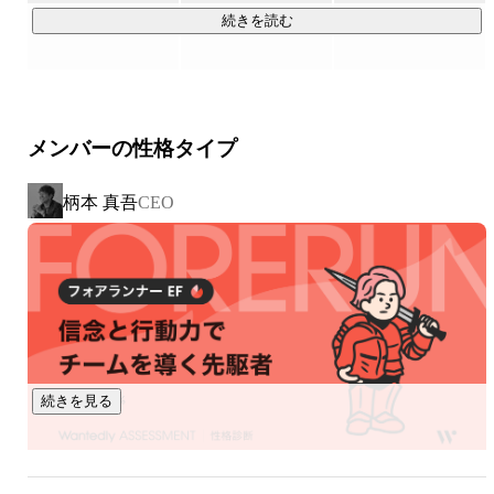
「この洋服、試着できたらいいのにな。」

続きを読む
私たちメイキップは、こうしたオンラインショッピングにお
ける課題を解決したいという想いから、これまで人の感覚に
頼っていた領域をテクノロジーで可視化し、新しい購入体験
の実現に挑戦しています。

メンバーの性格タイプ
【unisize】

柄本 真吾
CEO
 ECで洋服やバッグを購入する際、ユーザーひとり一人に最適
https://cl.unisize.makip.co.jp/
【aunn Personalization】

 ECサイト利用者の体型と好みを解析し、個々人にマッチする
https://cl.unisize.makip.co.jp/lp/aunn.html
続きを見る
【FaceChange】

FaceChange は、ECサイト上のモデルやスタッフの着用画像