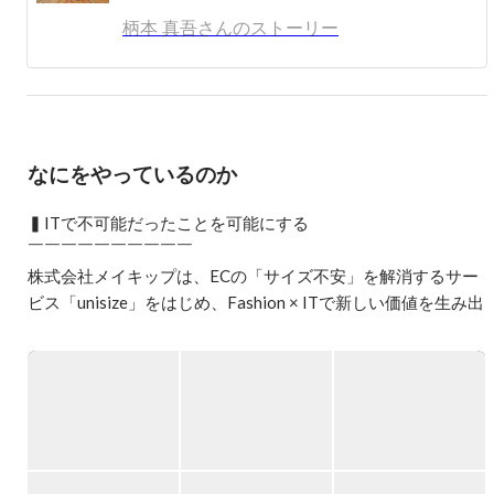
2003年：ご縁がありセプテーニに入社、インターネット広
柄本 真吾さんのストーリー
告周り、新規事業に従事。

2008年：ドリコムに転職。企業再生のために広告ビジネス
を展開し、7年近く勤務。

2015年：仲間とMake IT possible を実現するために起業。

Makip概要

なにをやっているのか
サイズレコメンドエンジンunisizeを筆頭にEC向けプロダク
トを展開するファッションテック企業。

総勢70名でフラットなヒトデ型組織を目指しています。営
▍ITで不可能だったことを可能にする

業、企画、開発など募集ポジション多数。

￣￣￣￣￣￣￣￣￣￣

経営者マインド、当事者意識を持っている方、歓迎。

株式会社メイキップは、ECの「サイズ不安」を解消するサー
ビス「unisize」をはじめ、Fashion × ITで新しい価値を生み出
趣味は大学専攻の農業、ガーデニング、香水、スポーツ全
すファッションテック企業です。

般。

好きな言葉「Make It Possible」「意志あるところに必ず道
社名「Makip」は「Make IT Possible」を縮めた造語であり、
あり」

ITを通じて今まで不可能だったことを可能にしたいという想
好きな経営者「リカルド・セムラー」
いが込められています。

「このサイズ、本当に自分に合うのかな？」

「欲しかった商品は売り切れだけど、自分に合う似た商品は
ないかな？」
