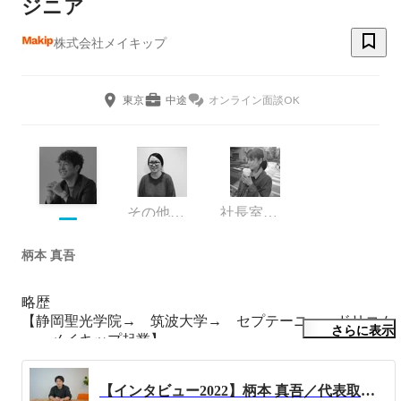
ジニア
株式会社メイキップ
東京
中途
オンライン面談OK
その他エンジニア
社長室 採用担当
柄本 真吾
略歴

【静岡聖光学院→　筑波大学→　セプテーニ→　ドリコム
さらに表示
→　メイキップ起業】

中学から静岡でラグビーを始め、大学卒業まで続けまし
【インタビュー2022】柄本 真吾／代表取締役CEO
た。
