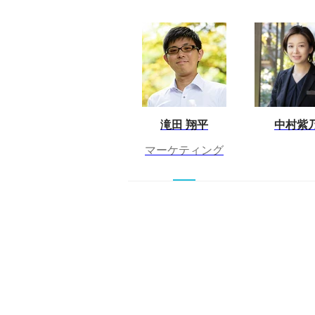
滝田 翔平
中村紫
マーケティング