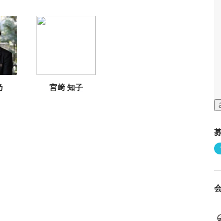
乃
宮﨑 知子