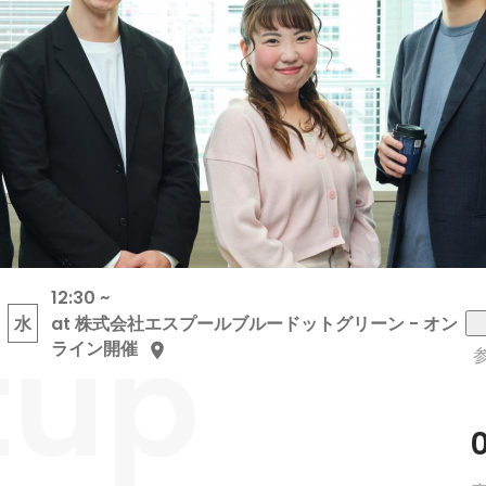
12:30 ~
7
tup
水
at 株式会社エスプールブルードットグリーン - オン
ライン開催