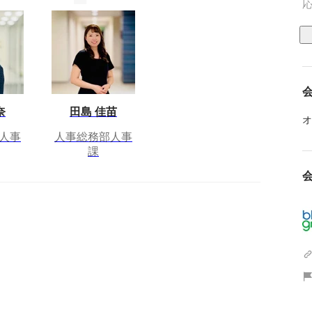
応
奈
田島 佳苗
オ
人事
人事総務部人事
課