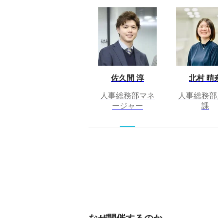
佐久間 淳
北村 晴
人事総務部マネ
人事総務部
ージャー
課