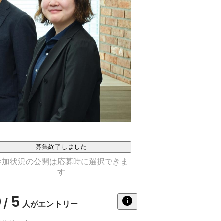
募集終了しました
参加状況の公開は応募時に選択できま
す
0
5
/
人がエントリー