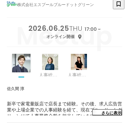
株式会社エスプールブルードットグリーン
2026.06.25
THU
17:00 ~
オンライン開催
人事総務部人事課
人事総務部人事課
佐久間 淳
新卒で家電量販店で店長まで経験。その後、求人広告営
業や上場企業での人事経験を経て、現在ブルードットグ
さらに表示
リーンにて人事業務全般を担当しています。人と人の縁
を繋げるこの仕事にやりがいを感じています。そして、
なるべく多くの人の縁を作り出したいと考えています。