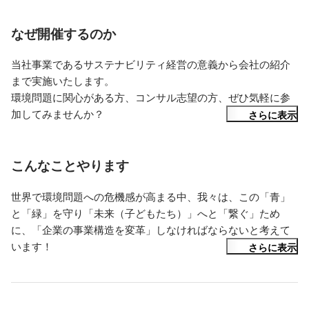
なぜ開催するのか
当社事業であるサステナビリティ経営の意義から会社の紹介
まで実施いたします。

環境問題に関心がある方、コンサル志望の方、ぜひ気軽に参
加してみませんか？

さらに表示
・コンサル会社の募集はよく見るけど”環境経営コンサル”とは
どう異なるのか

こんなことやります
・実際の働く環境は正直どうなのか…

世界で環境問題への危機感が高まる中、我々は、この「青」
と「緑」を守り「未来（子どもたち）」へと「繋ぐ」ため
などみなさまの疑問を解消できるコンテンツをご用意してお
に、「企業の事業構造を変革」しなければならないと考えて
りますので、ぜひお気軽にご参加ください！

います！

さらに表示
ミートアップを通して、ブルードットグリーンについて少し
でも知っていただければ幸いです！
