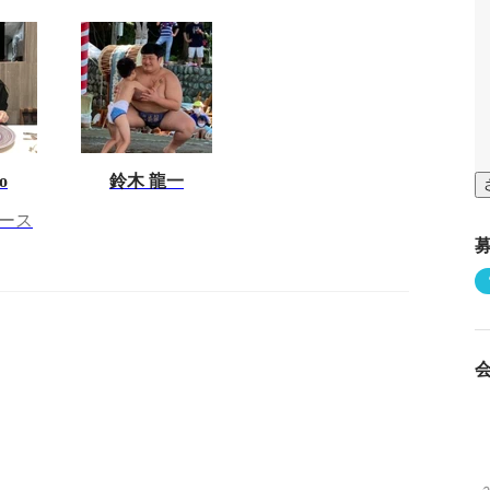
o
鈴木 龍一
ベース